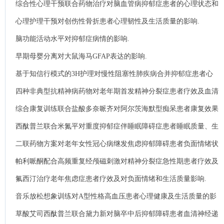
综合性心理干预联合药物治疗对脑血管病抑郁症患者的心理状态和
生活质量的影响.
心理护理干预对创伤性骨折患者心理韧性及生活质量的影响.
脑功能活动水平对抑郁症病情的影响.
早期母婴分离对大鼠海马GFAP表达的影响.
基于知信行模式的3H护理对慢性阻塞性肺疾病合并抑郁症患者心
理状态及生活质量的影响.
四种非典型抗精神病药物对老年期首发精神分裂症患者疗效及血清
心肌酶谱及IL-13、TNF-α的影响.
综合康复训练联合盐酸多奈哌齐对阿尔茨海默型痴呆患者康复效果
及事件相关电位的影响.
西酞普兰联合米氮平对重度抑郁症伴睡眠障碍症患者睡眠质量、生
活质量及氧化应激水平的影响.
二联药物方案对老年女性冠心病继发焦虑抑郁障碍患者负面情绪状
态、实验室指标及心血管事件风险影响.
帕利哌酮配合高频重复经颅磁刺激对精神分裂症急性期患者疗效及
脑灰质变化的影响.
氟西汀治疗老年焦虑症患者疗效及对负面情绪和生活质量影响.
音乐放松想象训练对A型性格高血压患者心理健康及生活质量的影
响研究.
草酸艾司西酞普兰联合黛力新对脑卒中后抑郁障碍患者血清神经递