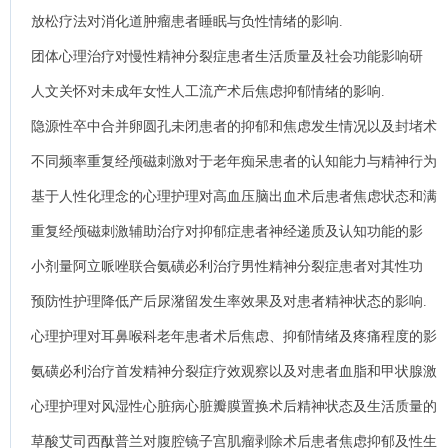
放松疗法对消化道肿瘤患者睡眠与负性情绪的影响.
团体心理治疗对慢性精神分裂症患者生活质量及社会功能影响研
究.
人文关怀对未成年女性人工流产术后焦虑抑郁情绪的影响.
隐源性卒中合并卵圆孔未闭患者的抑郁和焦虑发生情况以及封堵术
对其的影响.
不同频率重复经颅磁刺激对于老年痴呆患者的认知能力与精神行为
症状的影响.
基于人性化理念的心理护理对高血压脑出血术后患者焦虑状态和满
意度的影响.
重复经颅磁刺激辅助治疗对抑郁症患者神经递质及认知功能的影
响.
小剂量阿立哌唑联合氨磺必利治疗男性精神分裂症患者对其性功
能、催乳素的影响.
预防性护理降低产后尿潴留发生率效果及对患者精神状态的影响.
心理护理对耳鼻喉科老年患者术后焦虑、抑郁情绪及疼痛程度的影
响.
氨磺必利治疗首发精神分裂症疗效观察以及对患者血脂和甲状腺激
素的影响.
心理护理对风湿性心脏病心脏瓣膜置换术后精神状态及生活质量的
影响.
草酸艾司西酞普兰对腹腔镜子宫肌瘤剥除术后患者焦虑抑郁及性生