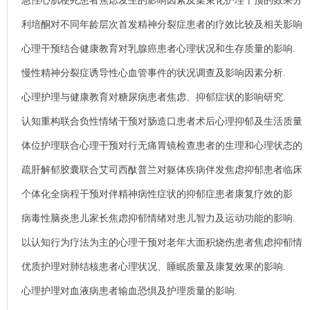
急性心肌梗死患者焦虑发生的影响因素及集束化护理干预的效果分
析.
利培酮对不同年龄层次首发精神分裂症患者的疗效比较及相关影响
因素分析.
心理干预结合健康教育对乳腺癌患者心理状况和生存质量的影响.
慢性精神分裂症诱导性心血管事件的状况调查及影响因素分析.
心理护理与健康教育对糖尿病患者焦虑、抑郁症状的影响研究.
认知重构联合负性情绪干预对肠造口患者术后心理抑郁及生活质量
的影响.
体位护理联合心理干预对行无痛胃镜检查患者的生理和心理状态的
影响观察.
疏肝解郁胶囊联合艾司西酞普兰对躯体疾病伴发焦虑抑郁患者临床
疗效与治疗依从性的影响.
个体化全病程干预对伴精神病性症状的抑郁症患者康复疗效的影
响.
病毒性脑炎患儿家长焦虑抑郁情绪对患儿智力及运动功能的影响.
以认知行为疗法为主的心理干预对老年大面积烧伤患者焦虑抑郁情
绪影响.
优质护理对肺结核患者心理状况、睡眠质量及康复效果的影响.
心理护理对血液病患者输血恐惧及护理质量的影响.