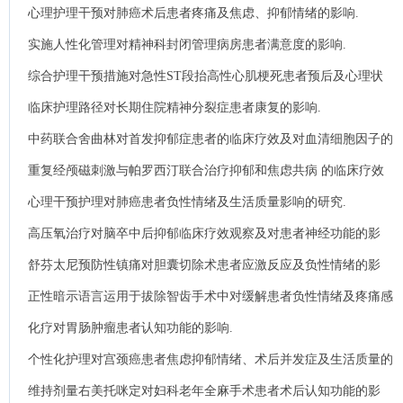
心理护理干预对肺癌术后患者疼痛及焦虑、抑郁情绪的影响.
实施人性化管理对精神科封闭管理病房患者满意度的影响.
综合护理干预措施对急性ST段抬高性心肌梗死患者预后及心理状
态的影响研究.
临床护理路径对长期住院精神分裂症患者康复的影响.
中药联合舍曲林对首发抑郁症患者的临床疗效及对血清细胞因子的
影响.
重复经颅磁刺激与帕罗西汀联合治疗抑郁和焦虑共病 的临床疗效
及其对认知功能影响.
心理干预护理对肺癌患者负性情绪及生活质量影响的研究.
高压氧治疗对脑卒中后抑郁临床疗效观察及对患者神经功能的影
响.
舒芬太尼预防性镇痛对胆囊切除术患者应激反应及负性情绪的影
响.
正性暗示语言运用于拔除智齿手术中对缓解患者负性情绪及疼痛感
的影响探析.
化疗对胃肠肿瘤患者认知功能的影响.
个性化护理对宫颈癌患者焦虑抑郁情绪、术后并发症及生活质量的
影响.
维持剂量右美托咪定对妇科老年全麻手术患者术后认知功能的影