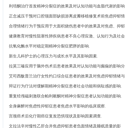
利培酮治疗首发精神分裂症的效果及对认知功能与血脂代谢的影响
分析.
正念减压干预对口腔颌面部缺损游离皮瓣移植修复术前焦虑抑郁情
绪的影响.
合理情绪行为干预应用于大面积烧伤患者中的效果及对焦虑、抑郁
情绪的影响分析.
健康教育对慢性阻塞性肺疾病患者不良心理应激、认知行为及社会
功能的影响.
抗氧化酶水平对稳定期精神分裂症肥胖的影响.
新生儿科护士的心理压力与成长水平及其影响因素.
拉莫三嗪应用于脑外伤术后患者效果及对认知功能与癫痫的影响分
析.
艾司西酞普兰治疗女性灼口综合征患者的效果及对焦虑抑郁情绪与
细胞因子水平的影响.
辩证行为疗法对缓解期精神分裂症患者社会功能和病耻感的影响.
重复经颅磁刺激联合帕利哌酮对精神分裂症患者认知功能的影响.
全身麻醉对焦虑性抑郁症患者焦虑水平影响的临床观察.
宫颈癌术后化疗期癌症复发恐惧现状及影响因素调查.
文拉法辛对慢性乙肝合并焦虑抑郁患者负面情绪及睡眠质量的影