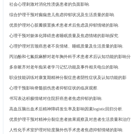
社会心理刺激对消化性溃疡患者的负面影响.
综合护理干预对癫痫患儿焦虑抑郁状况及生活质量的影响.
优质护理对心脏瓣膜置换术患者术后焦虑及抑郁情绪的影响.
心理干预对躯体化障碍患者睡眠质量及焦虑情绪的影响探究.
心理护理对宫颈癌患者不良情绪、睡眠质量及生活质量的影响.
丙泊酚和七氟烷麻醉对老年胸外科手术患者术后认知功能的影响分
析.
多奈哌齐对老年痴呆者学习记忆功能及事件相关电位的影响.
职业技能训练对康复期精神分裂症患者阴性症状及认知功能的影
响.
心理干预影响脊髓损伤患者抑郁症状的临床观察.
书写表达积极情绪对住院肝癌患者焦虑抑郁的影响.
高血压脑出血术后精神障碍发生率及影响因素logistic回归分析.
优质护理干预对精神分裂症患者效果观察及对患者生活质量和治疗
依从性的影响.
人性化手术室护理对轻度脑外伤手术患者焦虑抑郁情绪的影响.