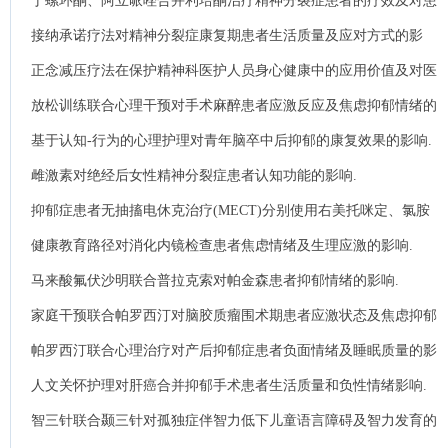
丁螺环酮、阿立哌唑合并利培酮治疗精神分裂症患者的疗效及对患
者阴性症状及认知功能的影响 .
接纳承诺疗法对精神分裂症康复期患者生活质量及应对方式的影
响.
正念减压疗法在保护精神科医护人员身心健康中的应用价值及对医
护人员工作状态的影响研究.
放松训练联合心理干预对手术麻醉患者应激反应及焦虑抑郁情绪的
影响分析.
基于认知-行为的心理护理对青年脑卒中后抑郁的康复效果的影响.
雌激素对绝经后女性精神分裂症患者认知功能的影响.
抑郁症患者无抽搐电休克治疗(MECT)分别使用右美托咪定、氯胺
酮麻醉时对眼压及抑郁减分的影响.
健康教育路径对消化内镜检查患者焦虑情绪及生理应激的影响.
马来酸氟伏沙明联合普拉克索对帕金森患者抑郁情绪的影响.
家庭干预联合帕罗西汀对脑胶质瘤围术期患者应激状态及焦虑抑郁
情绪的影响.
帕罗西汀联合心理治疗对产后抑郁症患者负面情绪及睡眠质量的影
响分析.
人文关怀护理对肝癌合并抑郁手术患者生活质量和负性情绪影响.
智三针联合颞三针对孤独症伴智力低下儿童语言障碍及智力发育的
影响.