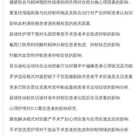
腰硬联合与精神预防性镇痛协同作用对自然分娩心理因素的影响 .
重复经颅磁刺激与抗抑郁药物及其联合治疗对产后抑郁患者认知功
能及哺乳的影响.
影响农村酒依赖患者酒依赖程度的相关因素.
延续性护理干预对头面部整形手术患者术后焦虑抑郁的影响.
氟西汀联用利培酮对精神分裂症患者焦虑、抑郁状态的影响.
叶酸对血管性抑郁患者抑郁症状的影响.
音乐放松运动结合运动想象疗法对脑卒中偏瘫患者心理状况及功能
状态的影响研究.
罗伊适应模式对腹腔镜下子宫肌瘤剔除术患者手术应激及生活质量
的影响.
美多巴联合普拉克索对老年帕金森病患者非运动症状的影响分析.
延续性动机性访谈对老年抑郁症患者出院后生活质量的影响.
心理护理对ICU重症患者的影响研究.
聚焦解决模式对剖腹产手术产妇心理应激与生理应激反应的影响.
手术室优质护理对于急诊手术患者的焦虑和抑郁情绪的影响分析.