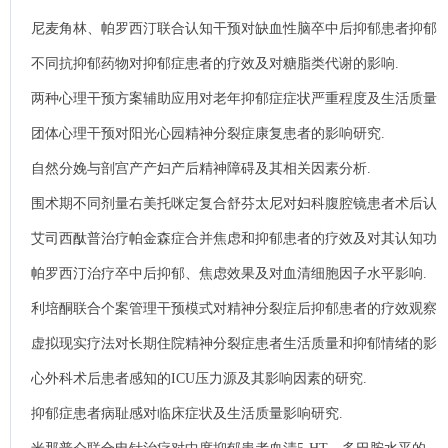
障碍的影响.
尼麦角林、帕罗西汀联合认知干预对缺血性脑卒中后抑郁患者抑郁
状态和炎症因子的影响.
不同抗抑郁药物对抑郁症患者的疗效及对糖脂类代谢的影响.
两种心理干预方案辅助应用对老年抑郁症症状严重程度及生活质量
的影响.
团体心理干预对阳光心园精神分裂症康复患者的影响研究.
自然分娩与剖宫产产妇产后精神障碍及其相关因素分析.
围术期不同剂量右美托咪定复合舒芬太尼对妇科腹腔镜患者术后认
知功能的影响.
艾司西酞普治疗帕金森症合并焦虑和抑郁患者的疗效及对其认知功
能的影响.
帕罗西汀治疗卒中后抑郁、焦虑效果及对血清细胞因子水平影响.
利培酮联合个案管理干预模式对精神分裂症后抑郁患者的疗效观察
及对其认知功能影响.
虚拟现实疗法对长期住院精神分裂症患者生活质量和抑郁情绪的影
响.
心外科术后患者感知的ICU压力源及其影响因素的研究.
抑郁症患者病耻感对临床症状及生活质量影响研究.