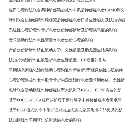
生物反馈治疗对焦虑症患者的影响及护理方法分析.
森田心理疗法联合调神解郁汤加减对中风后抑郁症患者HAMD评分
及生活质量的影响.
针刺联合抗抑郁药对脑梗死后抑郁症患者日常生活能力及认知功能
的影响.
系统性心理护理对骨折患者焦虑抑郁情绪及护理满意度的影响.
音乐辅助疗法对急性牙髓炎患者焦虑心理的影响.
产前焦虑情绪对脐血流动力学、分娩质量及胎儿围生结局影响.
认知行为治疗对血液透析患者生活质量、HD质量的影响.
早期胰岛素强化治疗辅助心理沟通对新诊断2型糖尿病性心脏病伴
抑郁症状患者血糖控制及心肌功能的影响.
心理护理路径对老年股骨骨折内固定治疗患者围术期疼痛、负性情
绪及术后康复的影响.
电针联合运动训练对抑郁症模型大鼠海马IGF-1、BDNF表达的影
响.
基于FOCUS-PDCA程序的护理干预对脑卒中伴抑郁症患者睡眠障
碍及生活质量的影响.
基于IKAP模式的个体化护理对白血病患儿家属焦虑抑郁状况的影
响.
认知训练对早期阿尔茨海默病患者的影响.