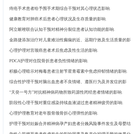
护理对策.
痔疮手术患者给予围手术期综合干预对其心理状态影响.
健康教育对肺癌术后患者心理状况及生存质量的影响.
阿立哌唑联合认知干预对精神分裂症患者认知功能的影响.
金路捷添加治疗对儿童难治性癫痫的近、远期疗效及生活质量的影
响.
心理护理对宫颈癌患者术后焦虑及性生活的影响.
PDCA护理对住院骨折患者负性情绪的影响.
积极心理暗示对梅毒患者注射苄星青霉素中焦虑抑郁情绪的影响.
综合性护理干预对脑出血患者不良情绪、遵医行为及并发症的影
响.
“天癸一号方”对抗精神病药物所致药源性闭经患者情绪的影响.
阶段性心理干预对重症感染持续血液滤过患者精神疲劳的影响.
心理护理教育对老年股骨颈骨折心理弹性的影响.
护理干预对妊娠合并精神病孕产妇患者分娩风险事件发生及母婴结
局的影响.