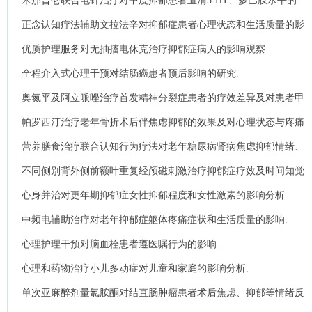
米那普仑联合电针治疗对中度抑郁患者血清5-HT、多巴胺水平的
影响.
正念认知疗法辅助文拉法辛对抑郁症患者心理状态和生活质量的影
响分析.
优质护理服务对无抽搐电休克治疗抑郁症病人的影响观察.
全程介入式心理干预对结肠癌患者预后影响的研究.
奥氮平及阿立哌唑治疗首发精神分裂症患者的疗效差异及对患者甲
状腺激素的影响.
帕罗西汀治疗老年骨折术后伴焦虑抑郁的效果及对心理状态与疼痛
介质的影响分析.
营养膳食治疗联合认知行为疗法对老年糖尿病肾病焦虑抑郁情绪、
营养状况与认知功能的影响.
不同侧别背外侧前额叶重复经颅磁刺激治疗抑郁症疗效及时间知觉
的影响.
心身并治对更年期抑郁症女性抑郁程度和女性激素的影响分析.
中频电辅助治疗对老年抑郁症躯体疼痛症状和生活质量的影响.
心理护理干预对脑血栓患者遵医嘱行为的影响.
心理和药物治疗小儿多动症对儿童和家庭的影响分析.
单次亚麻醉剂量氯胺酮对结直肠肿瘤患者术后焦虑、抑郁等情绪反
应的影响.