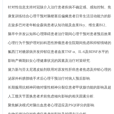
活质量的影响、.
针对性信息支持对冠脉介入治疗患者疾病不确定感、感知控制、焦
虑及抑郁的影响.
康复训练结合心理干预对脑梗塞后偏瘫患者日常生活活动能力的影
响.
左旋多巴对老年帕金森病患者认知功能及血浆Hcy、维生素B12、
叶酸水平的影响.
脑卒中并发认知和心理障碍患者治疗期间心理干预对患者预后效果
的影响.
心理行为干预护理对妇科恶性肿瘤患者住院期间焦虑和抑郁情绪的
影响分析.
氟西汀对糖尿病并发抑郁症患者血浆TNF-α、IL-6及BDNF水平的
影响.
影响产褥期妇女心理健康状况的因素及治疗对策研究.
黛力新与芬太尼透皮贴剂联用对原发性肝癌患者焦虑及抑郁心理的
影响.
泌尿外科膀胱镜手术后心理干预治疗对病人预后影响.
长期服用抗精神药物对慢性精神分裂症患者甲状腺功能的影响及超
声筛查价值.
人工髋关节置换患者术前焦虑倾向影响的相关因素分析.
聚焦解决模式对脑出血患者心理适应及PSQI评分的影响.