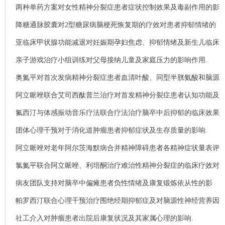
质的影响研究.
两种单药方案对女性精神分裂症患者症状控制效果及毒副作用的影
响.
降糖通脉胶囊对2型糖尿病脑梗死恢复期的疗效对患者抑郁情绪的
影响.
亚临床甲状腺功能减退对妊娠期孕妇焦虑、抑郁情绪及新生儿临床
转归的影响.
亲子游戏治疗小组训练对父母接纳儿童及家庭压力的影响作用.
奥氮平对首次发病精神分裂症患者血清叶酸、同型半胱氨酸和脑源
性神经营养因子水平的影响.
阿立哌唑联合艾司西酞普兰治疗对首发精神分裂症患者认知功能及
社会功能的影响.
氟西汀与体感振动音乐疗法联合疗法治疗脑卒中后抑郁的临床效果
及其对神经功能缺损及抑郁的影响.
团体心理干预对于消化道肿瘤患者抑郁症状及生存质量的影响.
阿立哌唑对老年阿尔茨海默病合并精神障碍患者各精神症状量表评
分影响.
氯氮平联合阿立哌唑、利培酮治疗难治性精神分裂症的临床疗效对
比及对患者糖脂代谢水平的影响研究.
病友团队支持对脑卒中偏瘫患者负性情绪及康复锻炼依从性的影
响.
帕罗西汀联合心理干预治疗围绝经期抑郁症及对脑源性神经营养因
子表达的影响.
社工介入对肿瘤患者出院后康复状况及其家属心理的影响.