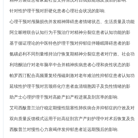
精神分裂症患者家庭社会支持情况对自我效能感及预后的影响.
针对性护理干预对肝硬化患者心理社会状况的影响.
心理干预对颅脑损伤并发精神障碍患者情绪状态、生活质量及功能
康复的影响.
阿立哌唑联合认知行为干预治疗对精神分裂症患者认知功能的影
响.
基于循证理论的中医特色护理干预对抑郁症伴睡眠障碍患者的影
响.
氨磺必利不同剂量维持治疗恢复期精神分裂症患者对疗效、社会功
能和生活质量的影响 .
利培酮治疗对老年脑卒中合并精神疾病患者心理和炎性状态的影
响.
帕罗西汀配合高频重复经颅磁刺激对老年难治性抑郁症患者认知功
能及MBP和NSE的影响.
延续性护理干预对宫颈癌化疗患者血清细胞因子及负性情绪的影
响.
助产士心理护理干预对高龄产妇产程进展及剖宫率的影响.
艾司西酞普兰治疗稳定期慢性阻塞性肺疾病合并抑郁症的疗效及对
心肺运动功能的影响.
双向质量反馈模式运用于妊高征剖宫产产妇护理中对术后恢复及负
性情绪的影响分析.
西酞普兰对慢性心力衰竭伴发抑郁患者近远期预后的影响.