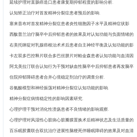
延续护理对直肠癌造口患者康复期抑郁程度的影响分析.
认知矫正治疗对首发精神分裂症患者预后的影响.
塞来昔布对首发精神分裂症患者炎性细胞因子水平及精神症状影
响.
西酞普兰治疗脑卒中后抑郁患者的效果及对认知功能与负面情绪的
影响分析.
右美托咪啶对乳腺癌根治术术后患者自主神经平衡及认知功能的影
响分析.
卡左双多巴控释片联合多巴丝肼片对帕金森患者认知功能与血清因
子水平的影响.
阿戈美拉汀联合认知行为干预对缺血性脑卒中后抑郁患者再发脑卒
中的影响分析.
住院抑郁障碍患者合并心境稳定剂治疗的调查分析.
谷氨酸模型和神经振荡对精神分裂症认知功能的影响.
精神分裂症病情稳定性的影响因素研究.
心理护理干预对消化性溃疡患者不良情绪的影响观察.
心理护理对风湿性心脏病心脏瓣膜置换术后精神状态及生活质量的
影响观察.
百乐眠胶囊联合双抗治疗进展性脑梗死伴睡眠障碍的效果及对血清