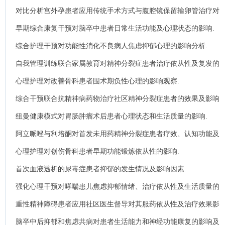
影响.
对比分析宫外孕患者应用传统手术方式与腹腔镜保留输卵管治疗对
患者生活质量及负性情绪的影响.
早期综合康复干预对脑卒中患者日常生活功能及心理状态的影响.
综合护理干预对功能性消化不良病人焦虑抑郁心理的影响分析.
自我管理训练联合家属教育对精神分裂症患者治疗依从性及复发的
影响.
心理护理对改善骨科患者围术期负性心理的影响观察.
综合干预联合抗精神病药物治疗社区精神分裂症患者的效果及影响
其社会功能恢复的相关因素分析.
纽曼健康模式对胃肠肿瘤术后患者心理状态和生活质量的影响.
阿立哌唑与利培酮对首发未用药精神分裂症患者疗效、认知功能及
血清BDNF浓度的影响.
心理护理对创伤骨科患者早期功能锻炼依从性的影响.
首次血液透析的尿毒症患者抑郁的发生情况及影响因素.
强化心理干预对哮喘患儿焦虑抑郁情绪、治疗依从性及生活质量的
影响.
重性精神障碍患者应用社区医生督导对其服药依从性及治疗效果影
响.
脑卒中后抑郁和焦虑共病对患者生活能力和神经功能康复的影响及