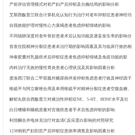
神经递质水平的影响.
产前评估管理模式对初产妇产后抑郁及分娩结局的影响分析.
艾斯西酞普兰联合计算机化认知行为治疗对老年抑郁症患者神经功
能与抑郁焦虑影响.
自我效能护理对慢性心力衰竭患者焦虑抑郁情绪的影响.
不同镇静深度对老年骨折患者术后认知功能及谵妄发生率的影响分
析.
首发住院精神分裂症患者未治疗期的影响因素及其与临床疗效的相
关性研究.
坤泰胶囊对乳腺癌术后抑郁症患者焦虑抑郁情绪及免疫功能的影
响.
内科治疗无效的慢性胃炎患者心理状况及其影响因素分析.
度洛西汀联合二甲双胍对糖尿病伴发抑郁焦虑患者疗效及神经因子
水平的影响分析.
喹硫平与阿立哌唑合用及单用喹硫平对精神分裂症患者空腹血糖、
血脂的影响.
解郁丸联合西酞普兰对难治性抑郁症NE、5-HT、BDNF水平及社
会功能的影响.
白日嗜睡和睡眠质量对宫颈癌患者手术后焦虑抑郁的影响.
利培酮合并电休克治疗对血清C反应蛋白影响的对照研究.
1238例初产妇剖宫产后抑郁症患病率调查及影响因素分析.