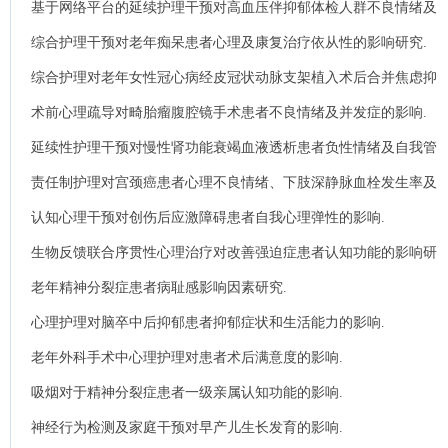
基于网络平台的延续护理干预对高血压伴抑郁体检人群不良情绪及
生活质量的影响.
综合护理干预对老年痴呆患者心理及康复治疗依从性的影响研究.
综合护理对老年女性冠心病经皮冠状动脉支架植入术后合并焦虑抑
郁情绪及生活质量的影响.
术前心理疏导对畸胎瘤腹腔镜手术患者不良情绪及并发症的影响.
延续性护理干预对慢性肾功能衰竭血液透析患者负性情绪及自我管
理能力的影响.
责任制护理对宫颈癌患者心理不良情绪、下肢深静脉血栓发生率及
护理满意度的影响.
认知心理干预对创伤后应激障碍患者自我心理弹性的影响.
生物反馈联合序贯性心理治疗对改善强迫症患者认知功能的影响研
究.
老年精神分裂症患者病耻感影响因素研究.
心理护理对脑卒中后抑郁患者抑郁症状和生活能力的影响.
老年外科手术中心理护理对患者术后满意度的影响.
吸烟对于精神分裂症患者一级亲属认知功能的影响.
神经行为检测及家庭干预对早产儿生长发育的影响.