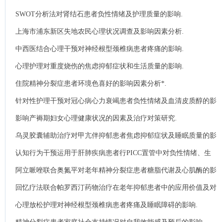
SWOT分析法对肾结石患者负性情绪及护理质量的影响.
上海市浦东新区失地农民心理状况调查及影响因素分析.
中西医结合心理干预对神经根型颈椎病患者疼痛的影响.
心理护理对重度烧伤的焦虑抑郁症状和生活质量的影响.
住院精神分裂症患者环境色喜好的影响因素分析*.
针对性护理干预对冠心病心力衰竭患者负性情绪及血清皮质醇的影
响.
影响产褥期妇女心理健康状况的因素及治疗对策研究.
乌灵胶囊辅助治疗对甲亢伴抑郁患者焦虑抑郁症状及睡眠质量的影
响.
认知行为干预运用于肝肺疾病患者行PICC置管中对负性情绪、生
活质量及并发症的影响.
阿立哌唑联合奥氮平对老年精神分裂症患者糖脂代谢及心肌酶的影
响.
回忆疗法联合帕罗西汀药物治疗在老年抑郁患者中的应用价值及对
患者生活质量的影响.
心理放松护理对神经根型颈椎病患者疼痛及睡眠障碍的影响.