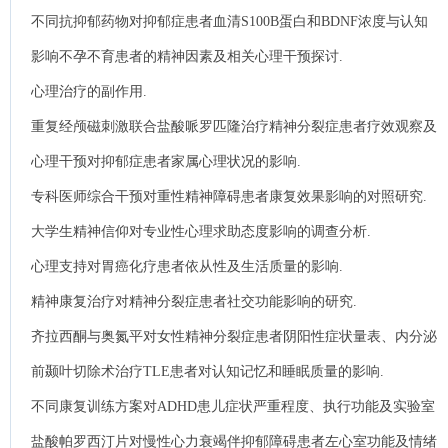
不同抗抑郁药物对抑郁症患者血清S100B蛋白和BDNF浓度与认知
功能的影响.
影响不孕不育患者的精神因素及相关心理干预探讨.
心理治疗的副作用.
重复经颅磁刺激联合盐酸哌罗匹隆治疗精神分裂症患者疗效观察及
对患者认知功能和生活质量影响.
心理干预对抑郁症患者家属心理状况的影响.
专科医师综合干预对重性精神障碍患者康复效果影响的对照研究.
大学生精神信仰对专业性心理求助态度影响的调查分析.
心理支持对胃癌化疗患者依从性及生活质量的影响.
精神康复治疗对精神分裂症患者社交功能影响的研究.
齐拉西酮与奥氮平对女性精神分裂症患者阴阳性症状量表、内分泌
代谢和生活质量的影响.
前颞叶切除术治疗TLE患者对认知记忆和睡眠质量的影响.
不同康复训练方案对ADHD患儿症状严重程度、执行功能及实验室
指标的影响.
盐酸帕罗西汀片对慢性心力衰竭伴抑郁障碍患者左心室功能及情绪