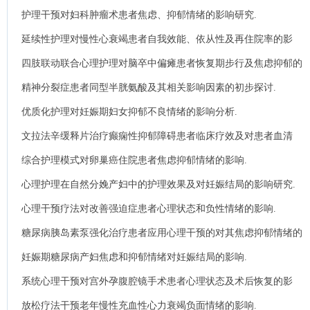
响.
护理干预对妇科肿瘤术患者焦虑、抑郁情绪的影响研究.
延续性护理对慢性心衰竭患者自我效能、依从性及再住院率的影
响.
四肢联动联合心理护理对脑卒中偏瘫患者恢复期步行及焦虑抑郁的
影响.
精神分裂症患者同型半胱氨酸及其相关影响因素的初步探讨.
优质化护理对妊娠期妇女抑郁不良情绪的影响分析.
文拉法辛缓释片治疗癫痫性抑郁障碍患者临床疗效及对患者血清
DA、5-HT和炎症因子水平影响.
综合护理模式对卵巢癌住院患者焦虑抑郁情绪的影响.
心理护理在自然分娩产妇中的护理效果及对妊娠结局的影响研究.
心理干预疗法对改善强迫症患者心理状态和负性情绪的影响.
糖尿病胰岛素泵强化治疗患者应用心理干预的对其焦虑抑郁情绪的
影响.
妊娠期糖尿病产妇焦虑和抑郁情绪对妊娠结局的影响.
系统心理干预对宫外孕腹腔镜手术患者心理状态及术后恢复的影
响.
放松疗法干预老年慢性充血性心力衰竭负面情绪的影响.