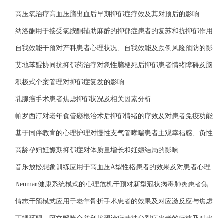
响.
高压氧治疗高血压脑出血后早期抑郁症疗效及其对预后的影响.
纳洛酮用于接受氯胺酮辅助麻醉的抑郁症患者的复苏和抗抑郁作用
的影响.
自我效能干预对产科患者心理状况、自我效能及跌倒风险预防的影
响观察.
艾地苯醌协同抗抑郁药治疗对急性脑梗死后抑郁患者情绪障碍及脑
功能恢复的影响分析.
积极式个案管理对抑郁症复发的影响.
乳腺癌手术患者焦虑抑郁状况及相关因素分析.
帕罗西汀对老年食管癌根治术后抑郁情绪的疗效及对患者免疫功能
的影响分析.
基于同伴教育的心理护理对慢性支气管哮喘患者主观幸福感、负性
情绪及自我效能的影响.
高龄孕妇妊娠期抑郁症对体质量增长和妊娠结局的影响.
音乐放松想象训练应用于高血压A型性格患者的效果及对患者心理
状态的影响分析.
Neuman健康系统模式的心理危机干预对新型冠状病毒肺炎患者焦
虑、抑郁情绪的影响.
情志干预模式应用于老年骨折手术患者的效果及对应激反应与焦虑
抑郁情绪的影响探讨.