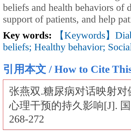
beliefs and health behaviors of 
support of patients, and help pat
Key words:
【Keywords】Diabet
beliefs; Healthy behavior; Socia
引用本文 / How to Cite This 
张燕双.糖尿病对话映射
心理干预的持久影响[J]. 国际精
268-272