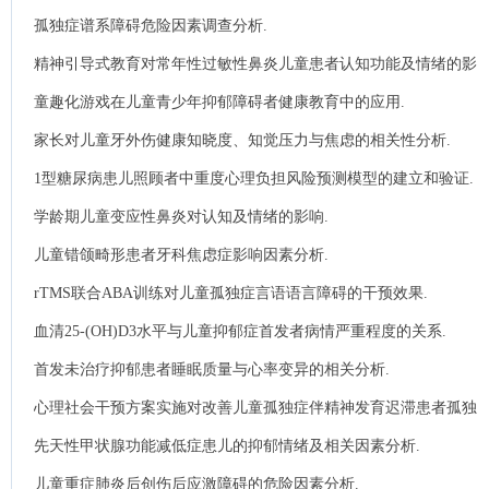
碍的关系.
孤独症谱系障碍危险因素调查分析.
精神引导式教育对常年性过敏性鼻炎儿童患者认知功能及情绪的影
响.
童趣化游戏在儿童青少年抑郁障碍者健康教育中的应用.
家长对儿童牙外伤健康知晓度、知觉压力与焦虑的相关性分析.
1型糖尿病患儿照顾者中重度心理负担风险预测模型的建立和验证.
学龄期儿童变应性鼻炎对认知及情绪的影响.
儿童错颌畸形患者牙科焦虑症影响因素分析.
rTMS联合ABA训练对儿童孤独症言语语言障碍的干预效果.
血清25-(OH)D3水平与儿童抑郁症首发者病情严重程度的关系.
首发未治疗抑郁患者睡眠质量与心率变异的相关分析.
心理社会干预方案实施对改善儿童孤独症伴精神发育迟滞患者孤独
症状态及智力发育情况的价值.
先天性甲状腺功能减低症患儿的抑郁情绪及相关因素分析.
儿童重症肺炎后创伤后应激障碍的危险因素分析.