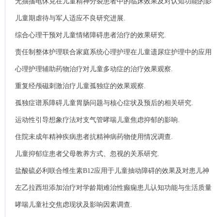
无抽搐电休克在儿童精神分裂患者中的临床效果及对认知功能的影
响研究.
儿童期虐待与军人适应不良研究进展.
综合心理干预对儿童情绪障碍患者治疗的效果研究.
责任制整体护理联合家庭系统心理护理在儿童遗尿症护理中的应用
效果分析.
心理护理辅助药物治疗对儿童多动症的治疗效果观察.
重复经颅磁刺激治疗儿童孤独症的效果观察.
孤独症谱系障碍儿童胃肠问题与核心症状及预后的相关研究.
运动性引导想象疗法对支气管哮喘儿童焦虑抑郁的影响.
住院未成年精神疾病患者抗精神病药物使用情况调查.
儿童抑郁症患者父母教养方式、忽视的关系研究.
盐酸硫必利联合维生素B12应用于儿童抽动障碍的效果及对患儿神
经功能的影响.
左乙拉西坦添加治疗对学龄期难治性癫痫患儿认知功能与生活质量
的影响.
哮喘儿童社交焦虑现状及影响因素调查.