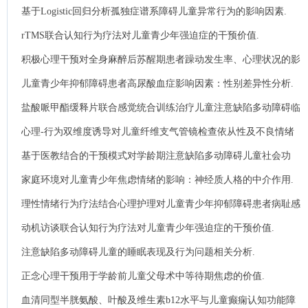
基于Logistic回归分析孤独症谱系障碍儿童异常行为的影响因素.
rTMS联合认知行为疗法对儿童青少年强迫症的干预价值.
积极心理干预对全身麻醉后苏醒期患者躁动发生率、心理状况的影
响.
儿童青少年抑郁障碍患者高尿酸血症影响因素：性别差异性分析.
盐酸哌甲酯缓释片联合感觉统合训练治疗儿童注意缺陷多动障碍临
床效果分析.
心理-行为双维度诱导对儿童纤维支气管镜检查依从性及不良情绪
的影响.
基于医教结合的干预模式对学龄期注意缺陷多动障碍儿童社会功
能、执行功能影响分析 .
家庭环境对儿童青少年焦虑情绪的影响：神经质人格的中介作用.
理性情绪行为疗法结合心理护理对儿童青少年抑郁障碍患者病耻感
的影响.
动机访谈联合认知行为疗法对儿童青少年强迫症的干预价值.
注意缺陷多动障碍儿童的睡眠表现及行为问题相关分析.
正念心理干预用于学龄前儿童父母术中等待期焦虑的价值.
血清同型半胱氨酸、叶酸及维生素b12水平与儿童癫痫认知功能障