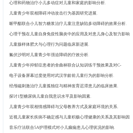
心理和药物治疗小儿多动症对儿童和家庭的影响分析.
儿童青少年双相障碍冲动攻击行为基因研究进展.
哌甲酯联合小儿智力糖浆治疗儿童注意缺陷多动障碍的效果分析.
心理干预在儿童自身免疫性脑炎中的应用及对患儿身心及智力影响
评价.
儿童腺样体肥大与心理行为问题临床新进展.
氟伏沙明对儿童青少年强迫障碍的疗效分析.
儿童青少年抑郁症患者的舍曲林联合认知训练干预效果及对C-
PEP-3评分、CARS评分的影响.
电子设备屏幕过度使用对武汉学龄前儿童行为的影响分析.
经颅磁刺激治疗儿童孤独症与精神发育迟滞患儿的临床效果.
探讨1型糖尿病儿童自我意识水平及影响因素.
儿童青少年双相情感障碍与父母教养方式及家庭环境的关系.
近视儿童家长疾病不确定感与儿童积极心理健康的关系及其影响因
素分析.
音乐疗法联合5A护理模式对小儿癫痫患儿心理状况的影响.