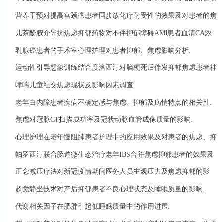
究.
营养干预对提高宫颈癌患者同步放化疗耐受性的效果及对患者的焦
虑、抑郁情绪的影响.
儿茶酚胺介导抗焦虑抑郁药物对不伴抑郁障碍AMI患者血清CA浓
度及MIRI的影响作用 .
乳腺癌患者的手术室心理护理对患者抑郁、焦虑影响分析.
运动性引导想象训练结合度洛西汀对脑梗死后伴发抑郁焦虑患者神
经认知功能、血清NGF及BDNF水平的影响.
哮喘儿童社交焦虑现状及影响因素调查.
老年白内障患者疾病不确定感与焦虑、抑郁及病情特点的相关性.
焦虑对冠脉CT扫描成功率及冠状动脉血管成像质量的影响.
心理护理在老年慢阻肺患者护理中的应用效果及对患者的焦虑、抑
郁情绪的影响.
帕罗西汀联合肠道微生态治疗老年IBS合并焦虑抑郁患者的效果及
其对血清炎症因子及肠道菌群的影响.
正念减压疗法对新冠疫情期间医务人员主观压力及焦虑抑郁的影
响.
超觉静坐技术对产后抑郁患者不良心理状态及睡眠质量的影响.
代谢相关因子在肥胖引起低睡眠质量中的作用进展.