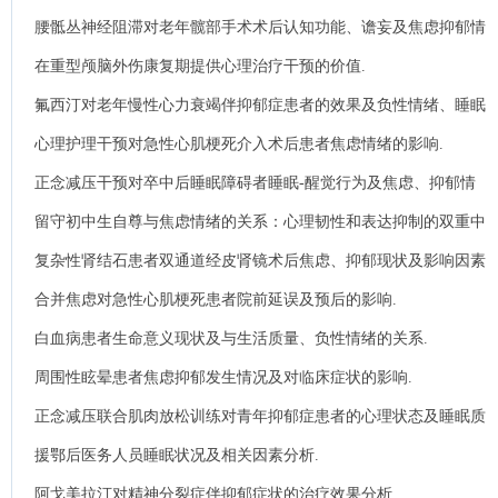
郁的影响.
腰骶丛神经阻滞对老年髋部手术术后认知功能、谵妄及焦虑抑郁情
绪的影响.
在重型颅脑外伤康复期提供心理治疗干预的价值.
氟西汀对老年慢性心力衰竭伴抑郁症患者的效果及负性情绪、睡眠
质量的影响.
心理护理干预对急性心肌梗死介入术后患者焦虑情绪的影响.
正念减压干预对卒中后睡眠障碍者睡眠-醒觉行为及焦虑、抑郁情
绪的作用.
留守初中生自尊与焦虑情绪的关系：心理韧性和表达抑制的双重中
介作用.
复杂性肾结石患者双通道经皮肾镜术后焦虑、抑郁现状及影响因素
探究.
合并焦虑对急性心肌梗死患者院前延误及预后的影响.
白血病患者生命意义现状及与生活质量、负性情绪的关系.
周围性眩晕患者焦虑抑郁发生情况及对临床症状的影响.
正念减压联合肌肉放松训练对青年抑郁症患者的心理状态及睡眠质
量影响.
援鄂后医务人员睡眠状况及相关因素分析.
阿戈美拉汀对精神分裂症伴抑郁症状的治疗效果分析.