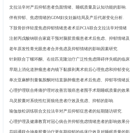
文拉法辛对产后抑郁患者负面情绪、睡眠质量及认知功能的影响.
伴有抑郁、焦虑情绪的GDM妇女妊娠结局及产后代谢变化分析.
下肢骨折伴轻度焦虑抑郁情绪患者术后PCIA联合文拉法辛对情绪
及疼痛的控制观察.
注射丙戊酸钠联合家庭干预对脑胶质瘤患者术后焦虑、抑郁情绪及
围术期应激状态的影响.
老年原发性青光眼患者合并焦虑及抑郁情绪的影响因素研究.
针刺联合丁螺环酮、右佐匹克隆治疗广泛性焦虑障碍伴失眠的临床
疗效观察.
早期上消化道肿瘤患者内镜下黏膜剥离术前后心理焦虑和抑郁变化
及影响因素.
单次亚麻醉剂量氯胺酮对结直肠肿瘤患者术后焦虑、抑郁等情绪反
应的影响.
心理护理联合疼痛护理对改善宫颈癌患者围手术期睡眠质量的效果
观察.
乌灵胶囊对系统性红斑狼疮患者疗效及焦虑、抑郁的影响.
瑜伽放松训练联合文拉法辛对产后抑郁症患者的短期随访研究.
心理护理及健康教育对冠心病合并抑郁焦虑情绪患者的影响效果分
析.
芬吗通联合坤泰胶囊治疗更年期抑郁的临床疗效及对睡眠质量的影