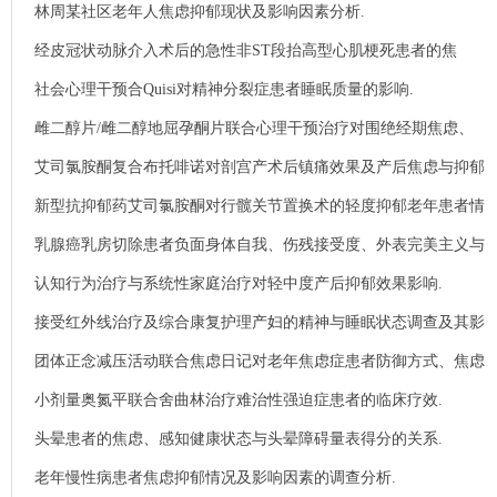
影响.
林周某社区老年人焦虑抑郁现状及影响因素分析.
经皮冠状动脉介入术后的急性非ST段抬高型心肌梗死患者的焦
虑、抑郁状况.
社会心理干预合Quisi对精神分裂症患者睡眠质量的影响.
雌二醇片/雌二醇地屈孕酮片联合心理干预治疗对围绝经期焦虑、
抑郁女性的临床效果.
艾司氯胺酮复合布托啡诺对剖宫产术后镇痛效果及产后焦虑与抑郁
状态的影响.
新型抗抑郁药艾司氯胺酮对行髋关节置换术的轻度抑郁老年患者情
绪状态、睡眠质量及镇痛效果的影响.
乳腺癌乳房切除患者负面身体自我、伤残接受度、外表完美主义与
社交外表焦虑的相关性.
认知行为治疗与系统性家庭治疗对轻中度产后抑郁效果影响.
接受红外线治疗及综合康复护理产妇的精神与睡眠状态调查及其影
响因素分析.
团体正念减压活动联合焦虑日记对老年焦虑症患者防御方式、焦虑
症状和家属照护负担的影响.
小剂量奥氮平联合舍曲林治疗难治性强迫症患者的临床疗效.
头晕患者的焦虑、感知健康状态与头晕障碍量表得分的关系.
老年慢性病患者焦虑抑郁情况及影响因素的调查分析.