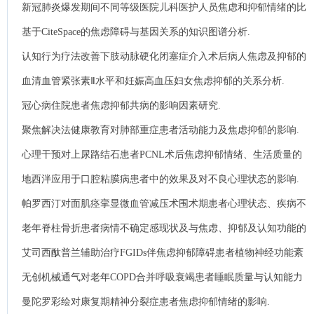
效果.
新冠肺炎爆发期间不同等级医院儿科医护人员焦虑和抑郁情绪的比
较分析.
基于CiteSpace的焦虑障碍与基因关系的知识图谱分析.
认知行为疗法改善下肢动脉硬化闭塞症介入术后病人焦虑及抑郁的
效果.
血清血管紧张素Ⅱ水平和妊娠高血压妇女焦虑抑郁的关系分析.
冠心病住院患者焦虑抑郁共病的影响因素研究.
聚焦解决法健康教育对肺部重症患者活动能力及焦虑抑郁的影响.
心理干预对上尿路结石患者PCNL术后焦虑抑郁情绪、生活质量的
影响.
地西泮应用于口腔粘膜病患者中的效果及对不良心理状态的影响.
帕罗西汀对面肌痉挛显微血管减压术围术期患者心理状态、疾病不
确定感及睡眠质量的影响.
老年脊柱骨折患者病情不确定感现状及与焦虑、抑郁及认知功能的
关系.
艾司西酞普兰辅助治疗FGIDs伴焦虑抑郁障碍患者植物神经功能紊
乱的效果及对心理状态与胃肠激素的影响.
无创机械通气对老年COPD合并呼吸衰竭患者睡眠质量与认知能力
的影响.
曼陀罗彩绘对康复期精神分裂症患者焦虑抑郁情绪的影响.