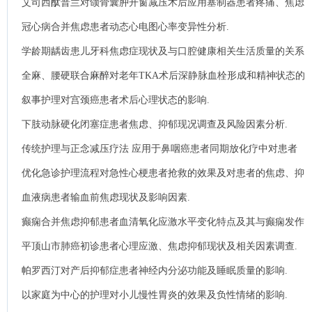
艾司西酞普兰对颌骨囊肿开窗减压术后应用塞制器患者疼痛、焦虑
情绪及睡眠质量的影响.
冠心病合并焦虑患者动态心电图心率变异性分析.
学龄期龋齿患儿牙科焦虑症现状及与口腔健康相关生活质量的关系
研究.
全麻、腰硬联合麻醉对老年TKA术后深静脉血栓形成和精神状态的
影响.
叙事护理对宫颈癌患者术后心理状态的影响.
下肢动脉硬化闭塞症患者焦虑、抑郁现况调查及风险因素分析.
传统护理与正念减压疗法 应用于鼻咽癌患者同期放化疗中对患者
焦虑、抑郁情绪影响分析.
优化急诊护理流程对急性心梗患者抢救的效果及对患者的焦虑、抑
郁情绪的影响.
血液病患者输血前焦虑现状及影响因素.
癫痫合并焦虑抑郁患者血清氧化应激水平变化特点及其与癫痫发作
严重程度的相关性分析.
平顶山市肺癌初诊患者心理应激、焦虑抑郁现状及相关因素调查.
帕罗西汀对产后抑郁症患者神经内分泌功能及睡眠质量的影响.
以家庭为中心的护理对小儿慢性胃炎的效果及负性情绪的影响.