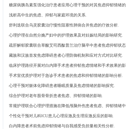
活能力的影响.
糖尿病胰岛素泵强化治疗患者应用心理干预的对其焦虑抑郁情绪的
影响.
浅析高中生的焦虑、抑郁与家庭环境的关系.
舒利迭联合乌灵胶囊治疗慢性阻塞性肺病合并焦虑的疗效分析.
心理护理在自然分娩产妇中的护理效果及对妊娠结局的影响研究.
疏肝解郁胶囊联合草酸艾司西酞普兰治疗脑卒中患者焦虑抑郁状态
的疗效观察.
藏族和汉族首发焦虑障碍患者心理防御机制和应对方式对比研究.
临床护理路径开展对白内障手术患者抑郁焦虑情绪和手术效果的影
响.
手术室优质护理对于急诊手术患者的焦虑和抑郁情绪的影响分析.
心理干预对躯体化障碍患者睡眠质量及焦虑情绪的影响探究.
综合护理对老年股骨骨折患者焦虑、抑郁情绪的影响.
常规护理联合心理护理措施在降低颅脑外伤患者焦虑、抑郁情绪中
的应用.
个性化干预对儿科ICU患儿心理应激及生理应激反应的影响.
白内障患者术前焦虑抑郁情绪与自我感受负担量相关性分析.