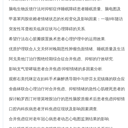
脑电生物反馈疗法对抑郁症伴睡眠障碍患者睡眠质量、脑电图及
SES评分的影响.
甲基苯丙胺依赖者情绪状态的长程变化及影响因素：一项8年随访
调查.
突发性耳聋相关临床症状与心理障碍的关系.
希望疗法在心脏瓣膜置换术患者心理护理中的运用效果.
优质护理联合人文关怀对晚期恶性肿瘤负面情绪、睡眠质量及生活
质量的影响.
阿戈美他汀治疗围绝经期综合征合并焦虑、抑郁的疗效研究.
影响支气管哮喘患者合并焦虑/抑郁情绪的多因素分析.
观察右美托咪定在妇科手术麻醉诱导期中与舒芬太尼镇痛的联合应
用效果并评估其对焦虑抑郁情绪的影响 .
舍曲林联合心理治疗对合并焦虑、抑郁情绪的急性心肌梗死患者的
情绪和心功能的影响分析.
探讨帕罗西汀对替莫唑胺治疗的恶性脑胶质瘤术后患者焦虑抑郁情
绪、应激水平及癌因性疲乏的影响.
口腔内科疾病患者牙科焦虑症现状及影响因素调查.
合并焦虑症对老年冠心病患者动态心电图监测结果的影响.