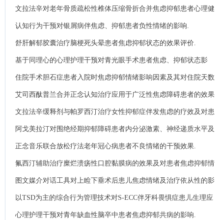
文拉法辛对老年骨质疏松性椎体压缩骨折合并焦虑抑郁患者心理健
康状况的影响.
认知行为干预对银屑病伴焦虑、抑郁患者负性情绪的影响.
舒肝解郁胶囊治疗脑梗死头晕患者焦虑抑郁状态的效果评价.
基于同理心的心理护理干预对青光眼手术患者焦虑、抑郁状态影
响.
住院手术胆石症患者入院时焦虑抑郁情绪影响因素及其对住院天数
的影响.
艾司西酞普兰合并正念认知治疗应用于广泛性焦虑障碍患者的效果
及对患者应对方式和自尊的影响.
文拉法辛缓释剂与帕罗西汀治疗女性抑郁症伴发焦虑的疗效及对患
者心理状态的影响.
阿戈美拉汀对围绝经期抑郁障碍患者内分泌激素、神经递质水平及
睡眠质量的影响分析.
正念音乐联合放松疗法老年冠心病患者不良情绪的干预效果.
氟西汀辅助治疗糜烂溃疡性口腔黏膜病的效果及对患者焦虑抑郁情
绪及生活质量的影响.
图文媒介对话工具对上睑下垂术后患儿焦虑情绪及治疗依从性的影
响.
以TSD为主的综合行为管理技术对S-ECC伴牙科畏惧症患儿生理应
激、行为表现及焦虑恐惧心理的影响.
心理护理干预对青年缺血性脑卒中患者焦虑抑郁共病的影响.