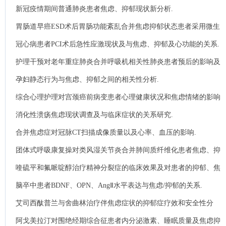
新冠疫情期间普通肺炎患者焦虑、抑郁现状新分析.
胃肠道早癌ESD术后胃肠功能紊乱合并焦虑抑郁状态患者采用微生
态制剂辅助帕罗西汀治疗的效果及机制探讨.
冠心病患者PCI术后急性应激现状及与焦虑、抑郁及心功能的关系.
护理干预对老年重症肺炎合并呼吸机相关性肺炎患者预后的影响及
抑郁、焦虑评分影响.
孕妇静态行为与焦虑、抑郁之间的相关性分析.
综合心理护理对宫颈癌前病变患者心理健康状况和焦虑情绪的影响
评价.
消化性溃疡焦虑现状调查及与临床症状的关系研究.
合并焦虑症对冠脉CT扫描成像质量以及心率、血压的影响.
团体式呼吸康复操对类风湿关节炎合并肺间质纤维化患者焦虑、抑
郁及肺功能的改善作用.
喹硫平和氟哌啶醇治疗精神分裂症的临床效果及对患者的抑郁、焦
虑评分影响.
脑卒中患者BDNF、OPN、AngⅡ水平表达与焦虑/抑郁的关系.
艾司西酞普兰与舍曲林治疗伴焦虑症状的抑郁症疗效和安全性分
析.
阿戈美拉汀对围绝经期综合征患者内分泌激素、睡眠质量及焦虑抑