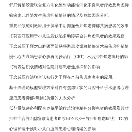
认知功能的影响.
舒肝解郁胶囊联合复方消化酶对功能性消化不良患者疗效及焦虑抑
郁情绪的影响.
癫痫患儿伴随发生焦虑抑郁情绪的情况及危险因素分析.
重复经颅磁刺激应用于脑卒中后癫痫合并焦虑抑郁共病患者的效果
观察.
托莫西汀应用于小儿注意缺陷多动障碍合并焦虑患者的效果观察.
正念减压干预对口腔颌面部缺损游离皮瓣移植修复术前焦虑抑郁情
绪的影响.
慢性心力衰竭患者心脏再同步治疗（CRT）术后抑郁焦虑障碍的影
响因素及对预后的影响分析.
书写表达积极情绪对住院肝癌患者焦虑抑郁的影响.
正念减压疗法联合认知行为干预在产前焦虑患者中的应用.
基于跨理论模型管理方案对伴有焦虑症状的口腔外科手术患者心理
韧性及睡眠障碍的影响.
痤疮患者抑郁和睡眠质量的关系分析.
低剂量氨磺必利配合奥氮平治疗难治性精神分裂患者的效果及其对
睡眠及认知功能的影响.
抑郁症合并2 型糖尿病患者血浆BDNF水平与抑郁焦虑症状、TG的
相关性.
心理护理干预对小儿白血病患者心理情绪的影响.