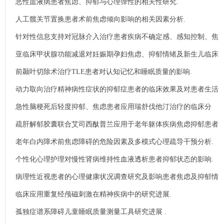
恶性血液病患者焦虑、抑郁与心理弹性的相关性研究.
人工髋关节置换患者术前焦虑倾向影响的相关因素分析.
针对性信息支持对冠脉介入治疗患者疾病不确定感、感知控制、焦
虑及抑郁的影响.
亚临床甲状腺功能减退对妊娠期孕妇焦虑、抑郁情绪及新生儿临床
转归的影响.
前颞叶切除术治疗TLE患者对认知记忆和睡眠质量的影响.
动力取向治疗精神病性症状的抑郁症患者的临床效果及对患者生活
质量的影响情况研究.
急性脑梗死后轻度抑郁、焦虑患者应用瑞舒伐他汀治疗的临床分
析.
疏肝解郁胶囊联合艾司西酞普兰应用于老年躯体疾病焦虑抑郁患者
的效果及对治疗依从性的影响.
老年白内障术前焦虑障碍的危险因素及多模式心理疏导干预分析.
个性化心理护理对慢性肾病维持性血液透析患者抑郁状态的影响.
病理性近视患者的心理健康状况调查研究及影响患者焦虑及抑郁情
绪的相关影响因素分析.
临床应用重复经颅磁刺激在精神疾病中的研究进展.
孤独症谱系障碍儿童睡眠质量测量工具研究进展 .