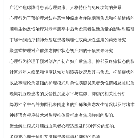
广泛性焦虑障碍患者心理健康、人格特征与免疫功能的关系.
心理行为干预护理对妇科恶性肿瘤患者住院期间焦虑和抑郁情绪的
影响分析.
脑电生物反馈治疗对老年脑卒中后焦虑患者生活质量的影响对照研
究.
丁螺环酮治疗精神分裂症患者病理性或药源性焦虑的药效研究.
聚焦式护理对产前焦虑抑郁状态初产妇的干预效果研究.
心理行为护理干预对剖宫产初产妇产后焦虑、抑郁及疼痛状态的影
响.
社区老年人痴呆和轻度认知功能障碍状况及其与焦虑、抑郁症状的
关系分析.
以故事理论为基础的护理模式对急性胰腺炎患者负性情绪及睡眠质
量的影响.
晚期乳腺癌患者的反刍性沉思水平与焦虑、抑郁的相关性分析.
隐源性卒中合并卵圆孔未闭患者的抑郁和焦虑发生情况以及封堵术
对其的影响.
神经语言程序技术对胸腰椎体骨折患者焦虑抑郁的影响.
聚焦解决模式对脑出血患者心理适应及PSQI评分的影响.
多模态心理干预对艾滋病患者焦虑和抑郁的影响.