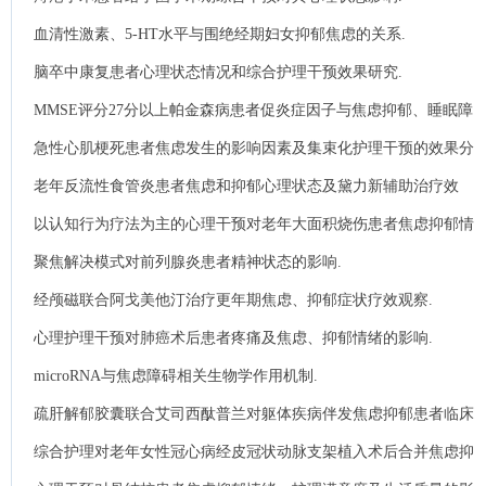
血清性激素、5-HT水平与围绝经期妇女抑郁焦虑的关系.
脑卒中康复患者心理状态情况和综合护理干预效果研究.
MMSE评分27分以上帕金森病患者促炎症因子与焦虑抑郁、睡眠障
碍间及疲劳的相关性分析.
急性心肌梗死患者焦虑发生的影响因素及集束化护理干预的效果分
析.
老年反流性食管炎患者焦虑和抑郁心理状态及黛力新辅助治疗效
果.
以认知行为疗法为主的心理干预对老年大面积烧伤患者焦虑抑郁情
绪影响.
聚焦解决模式对前列腺炎患者精神状态的影响.
经颅磁联合阿戈美他汀治疗更年期焦虑、抑郁症状疗效观察.
心理护理干预对肺癌术后患者疼痛及焦虑、抑郁情绪的影响.
microRNA与焦虑障碍相关生物学作用机制.
疏肝解郁胶囊联合艾司西酞普兰对躯体疾病伴发焦虑抑郁患者临床
疗效与治疗依从性的影响.
综合护理对老年女性冠心病经皮冠状动脉支架植入术后合并焦虑抑
郁情绪及生活质量的影响.