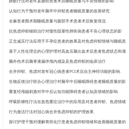
静默疗法对老年直肠癌患者术后睡眠质量与不良情绪的影响.
认知行为干预对老年脑卒中抑郁患者睡眠质量的改善研究.
全麻患者围术期睡眠质量与腹部手术患者术后恢复情况.
抗焦虑抑郁辅助治疗对慢性阻塞性肺疾病患者不良心理状态的影
响.
正念减压疗法应用于不孕症患者的效果及对焦虑抑郁情绪与睡眠质
量的影响.
基于人性化理念的心理护理对高血压脑出血术后患者焦虑状态和满
意度的影响.
脑外伤术后脑脊液漏伴颅内感染及焦虑抑郁的临床治疗.
合并抑郁、焦虑对老年冠心病患者PCI术后自主神经功能的影响.
生物反馈治疗联合心理治疗对脑卒中后睡眠障碍患者睡眠质量的影
响.
重复经颅磁刺激对卒中后认知功能障碍患者认知及情绪的影响.
呼吸阶梯性疗法在急危重症治疗中的应用及对患者抑郁、焦虑情绪
的影响分析.
行为激活疗法对冠心病合并焦虑抑郁的护理效果.
探讨护理干预对缓解胃癌化疗患者焦虑抑郁情绪和改善睡眠质量的