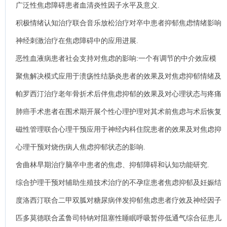
广泛性焦虑障碍患者血清炎性因子水平及意义.
积极情绪认知治疗联合音乐放松治疗对卒中患者抑郁焦虑情绪影响
的临床研究.
神经刺激治疗在焦虑障碍中的应用进展.
恶性血液病患者社会支持对焦虑的影响:一个有调节的中介效应模
型.
聚焦解决模式应用于溃疡性结肠炎患者的效果及对焦虑抑郁情绪及
生活质量的影响分析.
帕罗西汀治疗老年骨折术后伴焦虑抑郁的效果及对心理状态与疼痛
介质的影响分析.
肺癌手术患者在围术期开展个性心理护理对其术前焦虑与术后恢复
的影响分析.
磁性管理联合心理干预应用于神经内科住院患者的效果及对焦虑抑
郁负面情绪的影响.
心理干预对烧伤病人焦虑抑郁状态的影响.
舍曲林早期治疗脑卒中患者的焦虑、抑郁障碍和认知功能研究.
综合护理干预对辅助生殖技术治疗的不孕症患者焦虑抑郁及妊娠结
局的影响分析.
度洛西汀联合二甲双胍对糖尿病伴发抑郁焦虑患者疗效及神经因子
水平的影响分析.
匹多莫德联合孟鲁司特钠对阻塞性睡眠呼吸暂停低通气综合征患儿