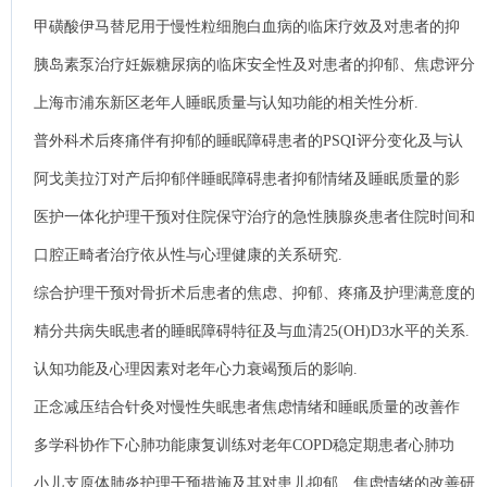
甲磺酸伊马替尼用于慢性粒细胞白血病的临床疗效及对患者的抑
郁、焦虑评分影响.
胰岛素泵治疗妊娠糖尿病的临床安全性及对患者的抑郁、焦虑评分
影响.
上海市浦东新区老年人睡眠质量与认知功能的相关性分析.
普外科术后疼痛伴有抑郁的睡眠障碍患者的PSQI评分变化及与认
知功能损害的关系.
阿戈美拉汀对产后抑郁伴睡眠障碍患者抑郁情绪及睡眠质量的影
响.
医护一体化护理干预对住院保守治疗的急性胰腺炎患者住院时间和
焦虑情绪的影响.
口腔正畸者治疗依从性与心理健康的关系研究.
综合护理干预对骨折术后患者的焦虑、抑郁、疼痛及护理满意度的
影响.
精分共病失眠患者的睡眠障碍特征及与血清25(OH)D3水平的关系.
认知功能及心理因素对老年心力衰竭预后的影响.
正念减压结合针灸对慢性失眠患者焦虑情绪和睡眠质量的改善作
用.
多学科协作下心肺功能康复训练对老年COPD稳定期患者心肺功
能、睡眠质量及心理状态的影响.
小儿支原体肺炎护理干预措施及其对患儿抑郁、焦虑情绪的改善研