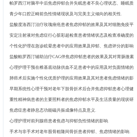
帕罗西汀对脑卒中后焦虑抑郁合并失眠患者不良心理状态、睡眠质
量及脑源性神经营 养因子的影响.
青少年口腔正畸前负性情绪现状及与完美主义倾向的相关性.
盐酸度洛西汀治疗玫瑰痤疮患者焦虑抑郁的效果及其对细胞免疫平
衡的影响.
安定注射液对焦虑症行心脏彩超检查患者情绪状态及检查准确度的
影响.
个性化护理在急诊眩晕患者中的应用效果及抑郁、焦虑评分的影响
分析.
盐酸帕罗西汀辅助治疗CAG伴焦虑抑郁患者的效果及其对胃肠激素
及神经递质水平的影响.
心理护理干预在椎基底动脉供血不足患者中的应用及对负面情绪的
影响.
肺癌术后实施个性化优质护理的应用效果及其对患者焦虑情绪的影
响分析.
早期系统性心理干预对老年下肢骨折术后合并焦虑抑郁患者心理健
康及应激反应水平的影响.
重性精神病患者的主要照料者的焦虑抑郁水平及生活质量的现状研
究.
焦虑症患者静息态功能磁共振成像特点及意义.
心理护理对前列腺癌患者焦虑与抑郁负性情绪的影响.
手术与非手术对老年股骨粗隆间骨折患者抑郁、焦虑情绪的影响.