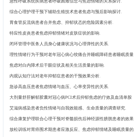
急性呼吸系统疾病患者呼吸困难信念与焦虑情绪的关系探讨.
综合心理护理干预下辅助生殖技术患者焦虑与预后影响探讨.
胃食管反流病患者合并焦虑、抑郁状态的危险因素分析.
特应性皮炎患者焦虑抑郁情绪对皮肤症状的影响.
闭环管理中医务人员身心健康状况与心理弹性的关系.
理性情绪行为干预对老年冠心病心绞痛合并睡眠障碍患者睡眠质量
变化的影响.
焦虑对白内障术后干眼症状及相关生活质量的影响.
内观认知疗法对老年抑郁症患者的干预效果分析.
急诊高血压患者焦虑情绪与血压、心率变异性的关系.
大剂量舒肝解郁胶囊对冠心病PCI术后抑郁焦虑的疗效及血清单胺
类神经递质的影响.
艾滋病感染患者负性情绪与自我效能感、生命质量的调查研究.
综合康复护理联合心理干预对脊髓损伤后神经源性膀胱患者的效果
及睡眠质量的影响.
放松训练对胃癌围术期患者应激反应、焦虑抑郁情绪及睡眠质量的