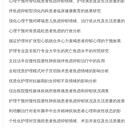
心理干预对骨结核患者焦虑抑郁情绪、护理满意度及生活质量的影
响.
伴焦虑抑郁型消化内科患者临床健康教育的效果研究.
强化心理干预对哮喘患儿焦虑抑郁情绪、治疗依从性及生活质量的
影响.
心理干预对骨质疏松患者焦虑的疗效分析.
循证护理对扩张型心肌病合并心力衰竭患者抑郁心理的干预效果.
护理专业及非医疗专业大学生的死亡焦虑水平的对照研究 .
文拉法辛在慢性阻塞性肺疾病伴焦虑抑郁治疗中的应用.
全程优质护理模式对子宫切除术患者焦虑情绪的影响分析.
优质化护理对妊娠期妇女抑郁不良情绪的影响分析.
综合医院慢性躯体疾病所致疼痛患者焦虑和抑郁状况调查.
护理干预对慢性阻塞性肺疾病患者焦虑抑郁状况及生活质量的改善
作用.
利培酮治疗对老年脑卒中合并精神疾病患者心理和炎性状态的影
响.
个性化护理对宫颈癌患者焦虑抑郁情绪、术后并发症及生活质量的