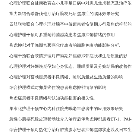
影响.
心理护理联合健康教育在小儿手足口病中对患儿焦虑状态及治疗依
从性的效果分析.
黛力新结合瑞舒伐他汀治疗脑梗死后焦虑症的临床效果研究.
四肢联动联合心理护理对脑卒中偏瘫患者恢复期步行及焦虑抑郁的
影响.
心理护理干预对多重耐药菌感染患者焦虑抑郁情绪的作用.
焦虑抑郁对于晚期宫颈癌化疗患者的细胞免疫功能影响分析.
心理干预联合亲情护理对产褥期妇焦虑抑郁症状和生活质量的影
响.
心理护理对妊娠晚期孕妇心身状态、睡眠质量及分娩结局的改善作
用.
心理护理对宫颈癌患者不良情绪、睡眠质量及生活质量的影响.
综合护理模式对卵巢癌住院患者焦虑抑郁情绪的影响.
焦虑症患者不良情绪与认知功能损害的相关性.
集束化护理干预在心内科住院失眠老年患者中的应用效果研究.
急性心肌梗死经皮冠状动脉介入治疗后伴焦虑抑郁患者ET-1、PAI-
1及hs-CRP浓度分析.
综合护理干预对热化疗治疗肿瘤腹水患者抑郁焦虑状态以及日常生