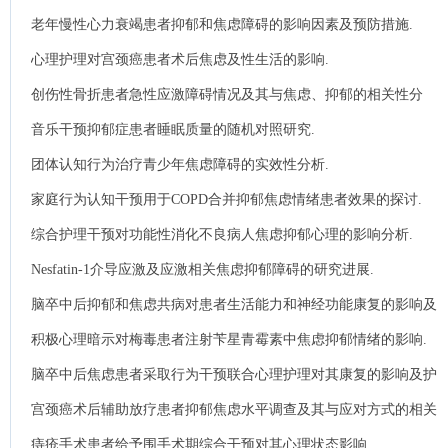
绪的影响.
老年慢性心力衰竭患者抑郁和焦虑障碍的影响因素及预防措施.
心理护理对宫颈癌患者术后焦虑及性生活的影响.
创伤性骨折患者急性应激障碍情况及其与焦虑、抑郁的相关性分
析.
音乐干预抑郁症患者睡眠质量的随机对照研究.
团体认知行为治疗青少年焦虑障碍的实效性分析.
家庭行为认知干预用于COPD合并抑郁焦虑情绪患者效果的探讨.
综合护理干预对功能性消化不良病人焦虑抑郁心理的影响分析.
Nesfatin-1介导应激及应激相关焦虑抑郁障碍的研究进展.
脑卒中后抑郁和焦虑共病对患者生活能力和神经功能康复的影响及
护理对策.
积极心理暗示对梅毒患者注射苄星青霉素中焦虑抑郁情绪的影响.
脑卒中后焦虑患者采取行为干预联合心理护理对其康复的影响及护
理效果.
宫颈癌术后辅助放疗患者抑郁焦虑水平调查及其与应对方式的相关
性分析.
痔疮手术患者给予围手术期综合干预对其心理状态影响.