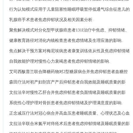
响.
行为认知模式应用于儿童阻塞性睡眠呼吸暂停低通气综合征患儿的
效果及对睡眠质量影响.
乳腺癌手术患者焦虑抑郁状况及相关因素分析.
聚焦解决模式对分化型甲状腺癌患者131I治疗中焦虑、抑郁情绪、
自护能力及疼痛程度的影响.
健康教育路径对消化内镜检查患者焦虑情绪及生理应激的影响.
焦点解决干预方案对梅尼埃病患者康复训练依从性及焦虑抑郁情绪
的影响.
自我效能护理对慢性心力衰竭患者焦虑抑郁情绪的影响.
艾司西酞普兰联合降糖药物对2型糖尿病合并焦虑抑郁患者血糖控
制效果及焦虑抑郁状态的影响.
森田疗法对初产妇剖宫产产后抑郁患者自我效能及睡眠质量的影
响.
文拉法辛对慢性乙肝合并焦虑抑郁患者负面情绪及睡眠质量的影
响.
系统性心理护理对骨折患者焦虑抑郁情绪及护理满意度的影响.
正念减压疗法对冠心病合并高血压患者睡眠质量、心理状态及心血
管事件发生率的影响.
文拉法辛联合米氮平对痔疮术后患者焦虑抑郁情绪及睡眠质量的影
响.