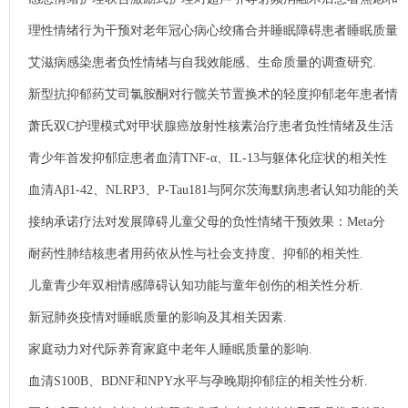
抑郁情绪干预效果的研究.
理性情绪行为干预对老年冠心病心绞痛合并睡眠障碍患者睡眠质量
变化的影响.
艾滋病感染患者负性情绪与自我效能感、生命质量的调查研究.
新型抗抑郁药艾司氯胺酮对行髋关节置换术的轻度抑郁老年患者情
绪状态、睡眠质量及镇痛效果的影响.
萧氏双C护理模式对甲状腺癌放射性核素治疗患者负性情绪及生活
质量的影响.
青少年首发抑郁症患者血清TNF-α、IL-13与躯体化症状的相关性
分析.
血清Aβ1-42、NLRP3、P-Tau181与阿尔茨海默病患者认知功能的关
系探讨.
接纳承诺疗法对发展障碍儿童父母的负性情绪干预效果：Meta分
析.
耐药性肺结核患者用药依从性与社会支持度、抑郁的相关性.
儿童青少年双相情感障碍认知功能与童年创伤的相关性分析.
新冠肺炎疫情对睡眠质量的影响及其相关因素.
家庭动力对代际养育家庭中老年人睡眠质量的影响.
血清S100B、BDNF和NPY水平与孕晚期抑郁症的相关性分析.