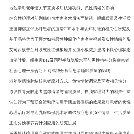
地佐辛对老年髋关节置换术后认知功能、负性情绪的影响.
综合性护理对前列腺电切术患者术后负面情绪、睡眠质量及生活质
量的影响.
重度抑郁症伴肥胖患者的血清CRP水平与认知功能的相关性研究及
中介效应分析.
基于品格优势干预对妇科恶性肿瘤化疗患者幸福感及负性情绪的影
响.
艾司西酞普兰对系统性红斑狼疮并发血小板减少患者不良心理状态
及睡眠质量的影响.
血清叶酸、维生素B12及同型半胱氨酸水平与男性精神分裂症患者
认识功能的相关性.
社会心理干预合Quisi对精神分裂症患者睡眠质量的影响.
老年耐药性肺结核患者应对方式、负性情绪调查及两者相关性分
析.
原发性青光眼患者焦虑情绪与睡眠质量、自我管理能力的相关性探
讨.
认知行为干预联合运动疗法用于脑血管疾病的效果及对患者的负性
情绪、心理影响.
心理治疗对早期乳腺癌保乳术后调强放疗患者负性情绪、生活质量
的影响.
正念分娩和养育计划应用的研究进展.
感恩情绪护理联合激励式护理对超声引导射频消融术后患者焦虑和