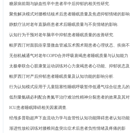
糖尿病前期与缺血性卒中患者卒中后抑郁的相关性研究.
聚焦解决模式对腰椎结核术后患者睡眠质量及焦虑抑郁情绪的影响
分析.
静默疗法对老年直肠癌患者术后睡眠质量与不良情绪的影响.
认知行为干预对老年脑卒中抑郁患者睡眠质量的改善研究.
帕罗西汀对面肌痉挛显微血管减压术围术期患者心理状态、疾病不
确定感及睡眠质量的影响.
无创机械通气对老年COPD合并呼吸衰竭患者睡眠质量与认知能力
的影响.
太极拳联合心脏康复运动训练对心力衰竭患者心功能、抑郁状态及
睡眠质量的影响.
帕罗西汀对产后抑郁患者睡眠质量及认知功能的影响分析.
行为认知模式应用于儿童阻塞性睡眠呼吸暂停低通气综合征患儿的
效果及对睡眠质量影响.
低剂量氨磺必利配合奥氮平治疗难治性精神分裂患者的效果及其对
睡眠及认知功能的影响.
ICU患者睡眠障碍相关因素调查.
经颅多普勒超声下血流动力学与血管性认知功能障碍患者认知功能
的相关性.
渐进性放松训练对腰椎间盘突出症术后患者负性情绪及疼痛的影