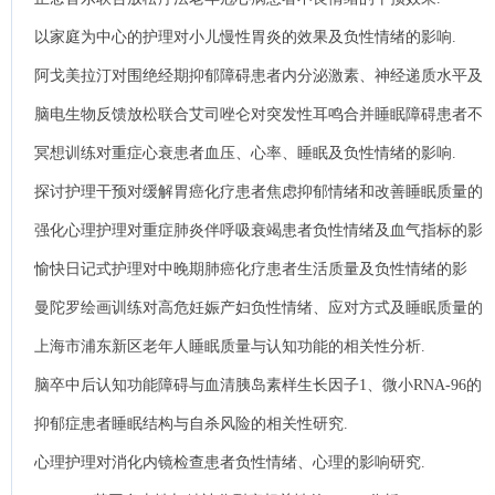
以家庭为中心的护理对小儿慢性胃炎的效果及负性情绪的影响.
阿戈美拉汀对围绝经期抑郁障碍患者内分泌激素、神经递质水平及
睡眠质量的影响分析.
脑电生物反馈放松联合艾司唑仑对突发性耳鸣合并睡眠障碍患者不
良情绪及睡眠质量的影响.
冥想训练对重症心衰患者血压、心率、睡眠及负性情绪的影响.
探讨护理干预对缓解胃癌化疗患者焦虑抑郁情绪和改善睡眠质量的
效果.
强化心理护理对重症肺炎伴呼吸衰竭患者负性情绪及血气指标的影
响分析.
愉快日记式护理对中晚期肺癌化疗患者生活质量及负性情绪的影
响.
曼陀罗绘画训练对高危妊娠产妇负性情绪、应对方式及睡眠质量的
影响效果评价.
上海市浦东新区老年人睡眠质量与认知功能的相关性分析.
脑卒中后认知功能障碍与血清胰岛素样生长因子1、微小RNA-96的
相关性.
抑郁症患者睡眠结构与自杀风险的相关性研究.
心理护理对消化内镜检查患者负性情绪、心理的影响研究.