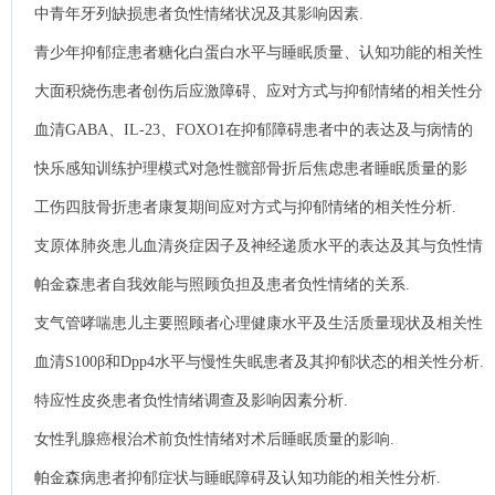
的影响.
中青年牙列缺损患者负性情绪状况及其影响因素.
青少年抑郁症患者糖化白蛋白水平与睡眠质量、认知功能的相关性
分析.
大面积烧伤患者创伤后应激障碍、应对方式与抑郁情绪的相关性分
析.
血清GABA、IL-23、FOXO1在抑郁障碍患者中的表达及与病情的
相关性分析.
快乐感知训练护理模式对急性髋部骨折后焦虑患者睡眠质量的影
响.
工伤四肢骨折患者康复期间应对方式与抑郁情绪的相关性分析.
支原体肺炎患儿血清炎症因子及神经递质水平的表达及其与负性情
绪的关联性.
帕金森患者自我效能与照顾负担及患者负性情绪的关系.
支气管哮喘患儿主要照顾者心理健康水平及生活质量现状及相关性
分析.
血清S100β和Dpp4水平与慢性失眠患者及其抑郁状态的相关性分析.
特应性皮炎患者负性情绪调查及影响因素分析.
女性乳腺癌根治术前负性情绪对术后睡眠质量的影响.
帕金森病患者抑郁症状与睡眠障碍及认知功能的相关性分析.