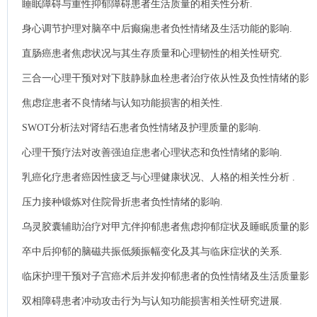
睡眠障碍与重性抑郁障碍患者生活质量的相关性分析.
身心调节护理对脑卒中后癫痫患者负性情绪及生活功能的影响.
直肠癌患者焦虑状况与其生存质量和心理韧性的相关性研究.
三合一心理干预对对下肢静脉血栓患者治疗依从性及负性情绪的影
响.
焦虑症患者不良情绪与认知功能损害的相关性.
SWOT分析法对肾结石患者负性情绪及护理质量的影响.
心理干预疗法对改善强迫症患者心理状态和负性情绪的影响.
乳癌化疗患者癌因性疲乏与心理健康状况、人格的相关性分析 .
压力接种锻炼对住院骨折患者负性情绪的影响.
乌灵胶囊辅助治疗对甲亢伴抑郁患者焦虑抑郁症状及睡眠质量的影
响.
卒中后抑郁的脑磁共振低频振幅变化及其与临床症状的关系.
临床护理干预对子宫癌术后并发抑郁患者的负性情绪及生活质量影
响.
双相障碍患者冲动攻击行为与认知功能损害相关性研究进展.