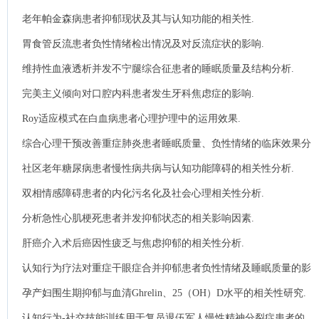
老年帕金森病患者抑郁现状及其与认知功能的相关性.
胃食管反流患者负性情绪检出情况及对反流症状的影响.
维持性血液透析并发不宁腿综合征患者的睡眠质量及结构分析.
完美主义倾向对口腔内科患者发生牙科焦虑症的影响.
Roy适应模式在白血病患者心理护理中的运用效果.
综合心理干预改善重症肺炎患者睡眠质量、负性情绪的临床效果分
析.
社区老年糖尿病患者慢性病共病与认知功能障碍的相关性分析.
双相情感障碍患者的内化污名化及社会心理相关性分析.
分析急性心肌梗死患者并发抑郁状态的相关影响因素.
肝癌介入术后癌因性疲乏与焦虑抑郁的相关性分析.
认知行为疗法对重症干眼症合并抑郁患者负性情绪及睡眠质量的影
响.
孕产妇围生期抑郁与血清Ghrelin、25（OH）D水平的相关性研究.
认知行为-社交技能训练用于复员退伍军人慢性精神分裂症患者的