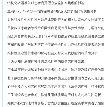
结构化转运准备对患者离开冠心病监护室焦虑的影响.
血清Hcy、CysC水平与癫痫患者抑郁及认知功能的相关性分析.
影响特发性中枢性性早熟患儿遵医行为的相关因素分析及照顾者负
性情绪调查.
甲状腺癌患者切除术后癌因性疲乏现状及与负性情绪、心理弹性的
关系.
综合康复护理联合心理干预对脊髓损伤后神经源性膀胱患者的效果
及睡眠质量的影响.
艾司西酞普兰与帕罗西汀治疗老年慢性心力衰竭后抑郁患者的效果
对比.
维持性血液透析患者抑郁与社会支持及自我效能的相关性分析.
行为认知疗法在抑郁伴焦虑治疗中的抗焦虑抑郁效果.
正念减压行为训练对肺腺癌患者心境状态、肺功能及睡眠质量的影
响.
基于数据挖掘分析精神分裂症不同脑区差异性基因表达及与免疫的
相关性.
心理干预介入椎管内麻醉对老年患者骨科术后焦虑抑郁、精神状态
的影响分析.
三叉神经痛患者焦虑、抑郁及睡眠质量与应对方式的相关性分析.
结构式心理疗法对育龄期子宫内膜异位症行腹腔镜手术患者负性情