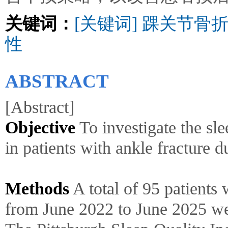
关键词：
[关键词] 踝关节
性
ABSTRACT
[Abstract]
Objective
To investigate the sl
in patients with ankle fracture d
Methods
A total of 95 patients 
from June 2022 to June 2025 wer