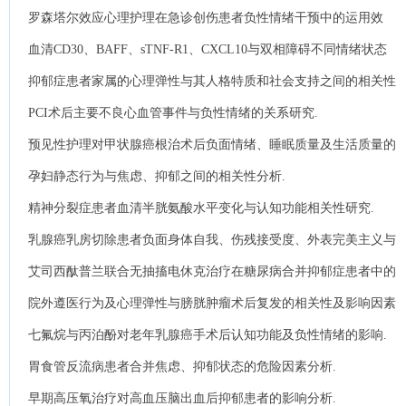
罗森塔尔效应心理护理在急诊创伤患者负性情绪干预中的运用效
果.
血清CD30、BAFF、sTNF-R1、CXCL10与双相障碍不同情绪状态
的相关性.
抑郁症患者家属的心理弹性与其人格特质和社会支持之间的相关性
研究.
PCI术后主要不良心血管事件与负性情绪的关系研究.
预见性护理对甲状腺癌根治术后负面情绪、睡眠质量及生活质量的
影响.
孕妇静态行为与焦虑、抑郁之间的相关性分析.
精神分裂症患者血清半胱氨酸水平变化与认知功能相关性研究.
乳腺癌乳房切除患者负面身体自我、伤残接受度、外表完美主义与
社交外表焦虑的相关性.
艾司西酞普兰联合无抽搐电休克治疗在糖尿病合并抑郁症患者中的
应用价值及对患者负性情绪、心理的影响.
院外遵医行为及心理弹性与膀胱肿瘤术后复发的相关性及影响因素
探究.
七氟烷与丙泊酚对老年乳腺癌手术后认知功能及负性情绪的影响.
胃食管反流病患者合并焦虑、抑郁状态的危险因素分析.
早期高压氧治疗对高血压脑出血后抑郁患者的影响分析.