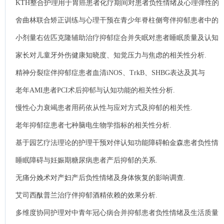
KTH整合护理用于胃癌患者化疗期间对患者负性情绪及心理弹性的
影响.
舍曲林联合矫正训练与心理干预在青少年脊柱侧弯伴抑郁患者中的
临床应用效果.
小剂量右佐匹克隆辅助治疗抑郁症合并失眠对患者睡眠质量及认知
功能的影响.
家长对儿童牙外伤健康知晓度、知觉压力与焦虑的相关性分析.
精神分裂症伴抑郁症患者血清iNOS、TrkB、SHBG表达及其与
PANSS评分的相关性.
老年AMI患者PCI术后抑郁与认知功能的相关性分析.
慢性心力衰竭患者用药依从性与应对方式及抑郁的相关性.
老年抑郁症患者七种脑电生物学指标的相关性分析.
基于园艺疗法理论的护理干预对伴认知功能障碍帕金森患者负性情
绪及生活质量的影响.
睡眠障碍与妊娠期糖尿病患者产后抑郁的关系.
无痛分娩术对产妇产后负性情绪及身体恢复的影响调查.
艾司西酞普兰治疗伴抑郁酒精依赖的效果分析.
多维度协同护理对中青年冠心病合并抑郁患者负性情绪及生活质量