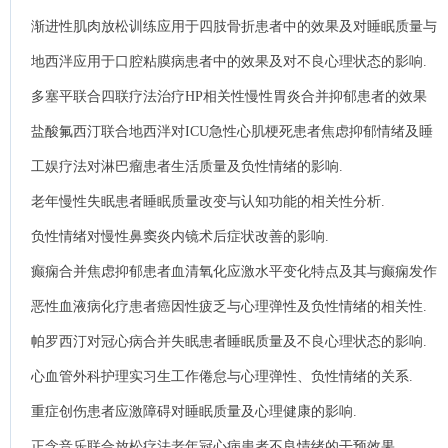
良心理状态的影响.
渐进性肌肉放松训练应用于四肢骨折患者中的效果及对睡眠质量与
精神心理状态的影响.
地西泮应用于口腔粘膜病患者中的效果及对不良心理状态的影响.
多塞平联合四联疗法治疗HP相关性慢性胃炎合并抑郁患者的效果
及对负面情绪的影响.
盐酸氟西汀联合地西泮对ICU急性心肌梗死患者焦虑抑郁情绪及睡
眠质量的影响.
工娱疗法对淋巴瘤患者生活质量及负性情绪的影响.
老年慢性失眠患者睡眠质量改变与认知功能的相关性分析.
负性情绪对慢性鼻窦炎内镜术后症状改善的影响.
癫痫合并焦虑抑郁患者血清氧化应激水平变化特点及其与癫痫发作
严重程度的相关性分析.
恶性血液病化疗患者癌因性疲乏与心理弹性及负性情绪的相关性.
帕罗西汀对冠心病合并失眠患者睡眠质量及不良心理状态的影响.
心血管外科护理实习生工作倦怠与心理弹性、负性情绪的关系.
重症创伤患者应激障碍对睡眠质量及心理健康的影响.
正念音乐联合放松疗法老年冠心病患者不良情绪的干预效果.