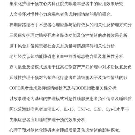
集束化护理干预在心内科住院失眠老年患者中的应用效果研究.
人文关怀对慢性心力衰竭患者焦虑抑郁情绪的影响研究.
择期尿路结石手术患者心理应激与治疗依从的相关性及护理方式分
析.
三级康复护理对脑梗死患者肢体功能及负性情绪的改善效果分析.
脑中风合并偏瘫患者社会关系质量与情感障碍相关性分析.
老年轻度认知功能障碍患者血中营养标志物含量及相关性分析.
双向质量反馈模式运用于妊高征剖宫产产妇护理中对术后恢复及负
性情绪的影响分析.
延续性护理干预对宫颈癌化疗患者血清细胞因子及负性情绪的影
响.
COPD患者焦虑及抑郁情绪状态及与BODE指数相关性分析.
以故事理论为基础的护理模式对急性胰腺炎患者负性情绪及睡眠质
量的影响.
阿尔茨海默病患者血清IL-6、IL-1β、TNF-α、CRP、Cys-C水平与
认知功能的相关性分析.
失眠症患者应用睡眠护理干预的效果分析.
心理干预对躯体化障碍患者睡眠质量及焦虑情绪的影响探究.