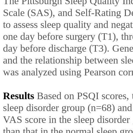
The Pittsburgh Sleep Quality In
Scale (SAS), and Self-Rating D
to assess sleep quality and negat
one day before surgery (T1), thr
day before discharge (T3). Gener
and the relationship between sl
was analyzed using Pearson corr
Results
Based on PSQI scores, t
sleep disorder group (n=68) and
VAS score in the sleep disorder 
than that in the normal sleep gro