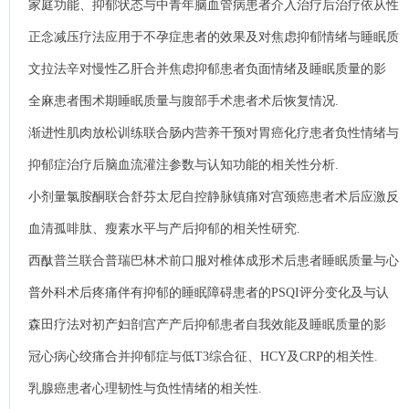
家庭功能、抑郁状态与中青年脑血管病患者介入治疗后治疗依从性
的相关性.
正念减压疗法应用于不孕症患者的效果及对焦虑抑郁情绪与睡眠质
量的影响.
文拉法辛对慢性乙肝合并焦虑抑郁患者负面情绪及睡眠质量的影
响.
全麻患者围术期睡眠质量与腹部手术患者术后恢复情况.
渐进性肌肉放松训练联合肠内营养干预对胃癌化疗患者负性情绪与
免疫功能的影响.
抑郁症治疗后脑血流灌注参数与认知功能的相关性分析.
小剂量氯胺酮联合舒芬太尼自控静脉镇痛对宫颈癌患者术后应激反
应及负性情绪的影响.
血清孤啡肽、瘦素水平与产后抑郁的相关性研究.
西酞普兰联合普瑞巴林术前口服对椎体成形术后患者睡眠质量与心
理健康状况的影响.
普外科术后疼痛伴有抑郁的睡眠障碍患者的PSQI评分变化及与认
知功能损害的关系.
森田疗法对初产妇剖宫产产后抑郁患者自我效能及睡眠质量的影
响.
冠心病心绞痛合并抑郁症与低T3综合征、HCY及CRP的相关性.
乳腺癌患者心理韧性与负性情绪的相关性.