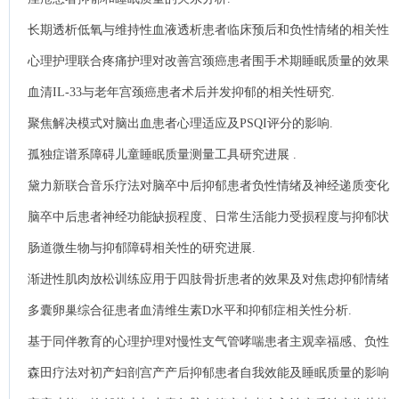
长期透析低氧与维持性血液透析患者临床预后和负性情绪的相关性
分析.
心理护理联合疼痛护理对改善宫颈癌患者围手术期睡眠质量的效果
观察.
血清IL-33与老年宫颈癌患者术后并发抑郁的相关性研究.
聚焦解决模式对脑出血患者心理适应及PSQI评分的影响.
孤独症谱系障碍儿童睡眠质量测量工具研究进展 .
黛力新联合音乐疗法对脑卒中后抑郁患者负性情绪及神经递质变化
影响.
脑卒中后患者神经功能缺损程度、日常生活能力受损程度与抑郁状
态的相关性研究.
肠道微生物与抑郁障碍相关性的研究进展.
渐进性肌肉放松训练应用于四肢骨折患者的效果及对焦虑抑郁情绪
及睡眠质量的影响分析.
多囊卵巢综合征患者血清维生素D水平和抑郁症相关性分析.
基于同伴教育的心理护理对慢性支气管哮喘患者主观幸福感、负性
情绪及自我效能的影响.
森田疗法对初产妇剖宫产产后抑郁患者自我效能及睡眠质量的影响
分析.