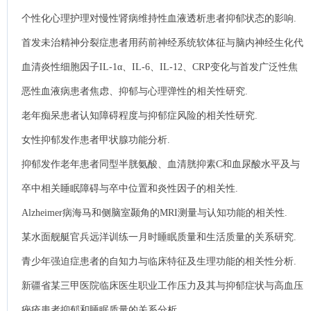
能相关性分析.
个性化心理护理对慢性肾病维持性血液透析患者抑郁状态的影响.
首发未治精神分裂症患者用药前神经系统软体征与脑内神经生化代
谢物的相关性研究.
血清炎性细胞因子IL-1α、IL-6、IL-12、CRP变化与首发广泛性焦
虑障碍发病相关性分析及作用机制分析.
恶性血液病患者焦虑、抑郁与心理弹性的相关性研究.
老年痴呆患者认知障碍程度与抑郁症风险的相关性研究.
女性抑郁发作患者甲状腺功能分析.
抑郁发作老年患者同型半胱氨酸、血清胱抑素C和血尿酸水平及与
认知功能的相关性.
卒中相关睡眠障碍与卒中位置和炎性因子的相关性.
Alzheimer病海马和侧脑室颞角的MRI测量与认知功能的相关性.
某水面舰艇官兵远洋训练一月时睡眠质量和生活质量的关系研究.
青少年强迫症患者的自知力与临床特征及生理功能的相关性分析.
新疆省某三甲医院临床医生职业工作压力及其与抑郁症状与高血压
的相关性研究.
痤疮患者抑郁和睡眠质量的关系分析.