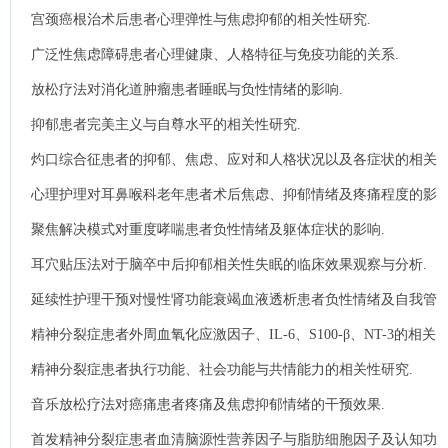
宫颈癌根治术后患者心理弹性与焦虑抑郁的相关性研究.
广泛性焦虑障碍患者心理健康、人格特征与免疫功能的关系.
放松疗法对消化道肿瘤患者睡眠与负性情绪的影响.
抑郁患者完美主义与自尊水平的相关性研究.
灼口综合征患者的抑郁、焦虑、应对和人格状况以及各症状的相关
性分析.
心理护理对耳鼻喉科老年患者术后焦虑、抑郁情绪及疼痛程度的影
响.
聚焦解决模式对重度哮喘患者负性情绪及躯体症状的影响.
耳穴贴压法对于脑卒中后抑郁相关性失眠的临床效果观察与分析.
延续性护理干预对慢性肾功能衰竭血液透析患者负性情绪及自我管
理能力的影响.
精神分裂症患者外周血氧化应激因子、IL-6、S100-β、NT-3的相关
性研究.
精神分裂症患者执行功能、社会功能与共情能力的相关性研究.
音乐放松疗法对癌痛患者疼痛及焦虑抑郁情绪的干预效果.
首发精神分裂症患者血清脑源性营养因子与脂肪细胞因子及认知功