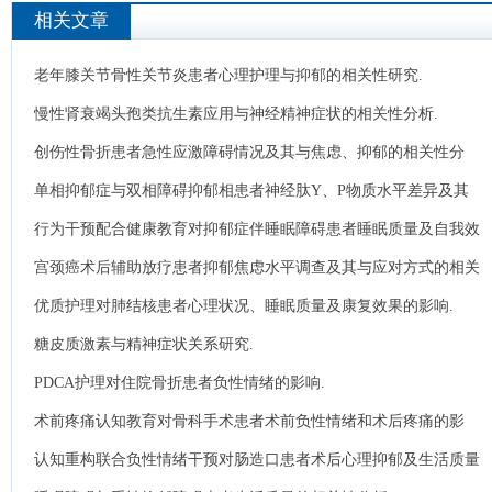
相关文章
老年膝关节骨性关节炎患者心理护理与抑郁的相关性研究.
慢性肾衰竭头孢类抗生素应用与神经精神症状的相关性分析.
创伤性骨折患者急性应激障碍情况及其与焦虑、抑郁的相关性分
析.
单相抑郁症与双相障碍抑郁相患者神经肽Y、P物质水平差异及其
与抑郁严重程度的相关性分析.
行为干预配合健康教育对抑郁症伴睡眠障碍患者睡眠质量及自我效
能感的影响.
宫颈癌术后辅助放疗患者抑郁焦虑水平调查及其与应对方式的相关
性分析.
优质护理对肺结核患者心理状况、睡眠质量及康复效果的影响.
糖皮质激素与精神症状关系研究.
PDCA护理对住院骨折患者负性情绪的影响.
术前疼痛认知教育对骨科手术患者术前负性情绪和术后疼痛的影
响.
认知重构联合负性情绪干预对肠造口患者术后心理抑郁及生活质量
的影响.