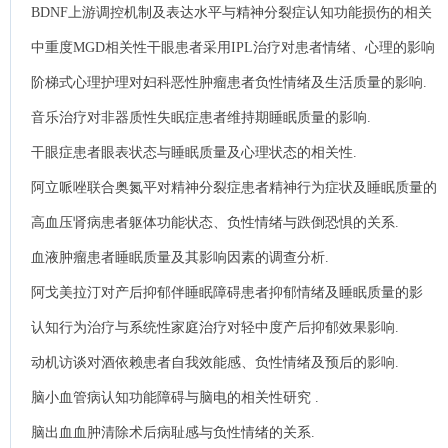
BDNF上游调控机制及表达水平与精神分裂症认知功能损伤的相关
性.
中重度MGD相关性干眼患者采用IPL治疗对患者情绪、心理的影响
分析.
阶梯式心理护理对妇科恶性肿瘤患者负性情绪及生活质量的影响.
音乐治疗对非器质性失眠症患者维持期睡眠质量的影响.
干眼症患者眼表状态与睡眠质量及心理状态的相关性.
阿立哌唑联合奥氮平对精神分裂症患者精神行为症状及睡眠质量的
影响.
高血压肾病患者躯体功能状态、负性情绪与跌倒恐惧的关系.
血液肿瘤患者睡眠质量及其影响因素的调查分析.
阿戈美拉汀对产后抑郁伴睡眠障碍患者抑郁情绪及睡眠质量的影
响.
认知行为治疗与系统性家庭治疗对轻中度产后抑郁效果影响.
动机访谈对酒依赖患者自我效能感、负性情绪及预后的影响.
脑小血管病认知功能障碍与脑电的相关性研究 .
脑出血血肿清除术后病耻感与负性情绪的关系.