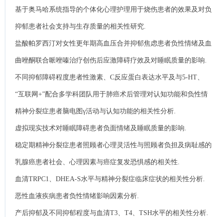
绪、应激水平及术后恢复的影响.
基于奥马哈系统指导的个体化心理护理用于烧伤患者的效果及对负
性情绪的影响.
抑郁患者社会支持与生存质量的相关性研究.
盐酸帕罗西汀对女性更年期高血压合并抑郁焦虑患者负性情绪及血
压变异性的影响及机制分析.
曲唑酮联合哌唑嗪治疗创伤后应激障碍疗效及对睡眠质量的影响.
不同抑郁障碍程度患者性激素、C反应蛋白表达水平及与5-HT、
OFQ的相关性.
“互联网+”配合多学科团队用于肺癌术后管理对认知功能和负性情
绪的影响.
精神分裂症患者脑电图γ活动与认知功能的相关性分析.
虚拟现实技术对睡眠障碍患者负面情绪及睡眠质量的影响.
稳定期精神分裂症患者照顾者心理灵活性与照顾者负担及病耻感的
相关性分析.
乳腺癌患者社会、心理因素与癌症复发恐惧感的相关性.
血清TRPC1、DHEA-S水平与精神分裂症临床症状的相关性分析.
恶性血液疾病患者负性情绪影响因素分析.
产后抑郁及不同抑郁程度与血清T3、T4、TSH水平的相关性分析.