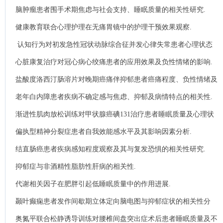
响.
脑肿瘤患者围手术期焦虑与社会支持、睡眠质量的相关性研究.
健康教育联合心理护理在无痛胃镜中的护理干预效果观察.
认知行为对初发急性冠状动脉综合征并发心律失常患者心理状态
及睡眠质量的影响.
心脏康复治疗对冠心病心绞痛患者的应用效果及负性情绪的影响.
盐酸度洛西汀肠溶片对晚期癌痛伴抑郁患者癌痛程度、负性情绪及
β-内啡肽水平的影响.
老年白内障患者疾病不确定感与焦虑、抑郁及病情特点的相关性.
渐进性肌肉放松训练对甲状腺癌碘131治疗患者睡眠质量及心理状
态的影响分析.
偏执型精神分裂症患者自我效能感水平及其影响因素分析.
结直肠癌患者疾病感知程度观察及其与复发恐惧的相关性研究.
抑郁症与非酒精性脂肪性肝病的相关性.
代谢相关因子在肥胖引起低睡眠质量中的作用进展.
颞叶癫痫患者发作间歇期立体定向脑电图与抑郁症状的相关性分
析.
奥氮平联合松静诱导训练对腰椎间盘突出症术后患者睡眠质量及不