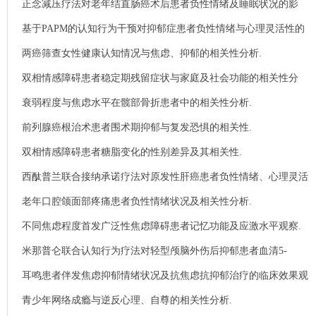
正念减压疗法对老年结直肠癌术后患者负性情绪及睡眠状况的影
响.
基于PAPM的认知行为干预对抑郁症患者负性情绪与心理灵活性的
影响.
两癌筛查女性健康认知情况与焦虑、抑郁的相关性分析.
双相情感障碍患者稳定期残留症状与家庭及社会功能的相关性分
析.
衰弱程度与焦虑水平在髋部骨折患者中的相关性分析.
前列腺癌根治术患者围术期抑郁与复发恐惧的相关性.
双相情感障碍患者糖脂变化的性别差异及其相关性.
西酞普兰联合接纳承诺疗法对原发性肝癌患者负性情绪、心理灵活
性以及应对能力的影响.
老年口腔颌面部疼痛患者负性情绪状况及相关性分析.
不同焦虑程度首发广泛性焦虑障碍患者记忆功能及应激水平观察.
米那普仑联合认知行为疗法对轻型颅脑外伤后抑郁患者血清5-
HT、BDNF及睡眠质量的影响.
耳鸣患者伴发焦虑抑郁情绪状况及抗焦虑抗抑郁治疗的临床效果观
察.
青少年网络成瘾与逆反心理、自尊的相关性分析.