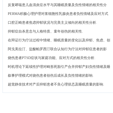
反复哮喘患儿血清炎症水平与其睡眠质量及负性情绪的相关性分
析.
PERMA积极心理护理对浆细胞性乳腺炎患者负性情绪及应对方式
的影响.
口腔正畸患者焦虑抑郁状况与完美主义倾向的相关性分析.
抑郁症自杀意念与人格特质、童年创伤的相关性.
在辩证行为疗法过程中情绪、睡眠质量的变化以及抑郁、焦虑、创
伤后应激障碍的调节作用.
阿戈美拉汀、盐酸帕罗西汀联合认知行为疗法对抑郁症患者的影
响.
烧伤患者PTSD症状与家庭功能、应对方式的相关性分析.
时机理论下延续性护理对畸形死胎引产合并抑郁产妇负性情绪及睡
眠质量的影响.
叙事护理模式对烧伤患者创伤后成长及负性情绪的影响.
超觉静坐技术对产后抑郁患者不良心理状态及睡眠质量的影响.