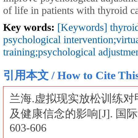
of life in patients with thyroid c
Key words:
[Keywords] thyroid
psychological intervention;virtua
training;psychological adjustmen
引用本文 / How to Cite This 
兰海.虚拟现实放松训练
及健康信念的影响[J]. 国际精神
603-606