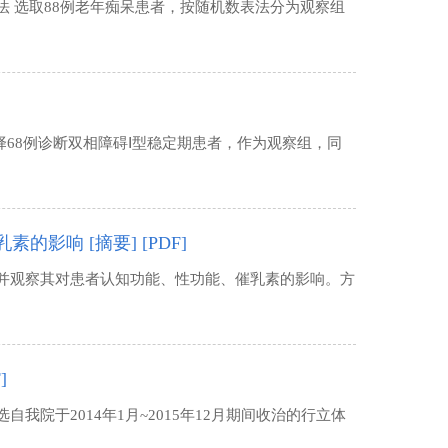
 选取88例老年痴呆患者，按随机数表法分为观察组
择68例诊断双相障碍Ⅰ型稳定期患者，作为观察组，同
乳素的影响
[摘要]
[PDF]
并观察其对患者认知功能、性功能、催乳素的影响。方
]
院于2014年1月~2015年12月期间收治的行立体