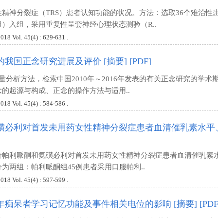
精神分裂症（TRS）患者认知功能的状况。方法：选取36个难治性患
）入组，采用重复性呈套神经心理状态测验（R..
ol. 45(4) : 629-631 .
的我国正念研究进展及评价
[摘要]
[PDF]
计量分析方法，检索中国2010年～2016年发表的有关正念研究的学术期
的起源与构成、正念的操作方法与适用..
ol. 45(4) : 584-586 .
磺必利对首发未用药女性精神分裂症患者血清催乳素水平
价帕利哌酮和氨磺必利对首发未用药女性精神分裂症患者血清催乳素水
为两组：帕利哌酮组45例患者采用口服帕利..
ol. 45(4) : 597-599 .
年痴呆者学习记忆功能及事件相关电位的影响
[摘要]
[PDF