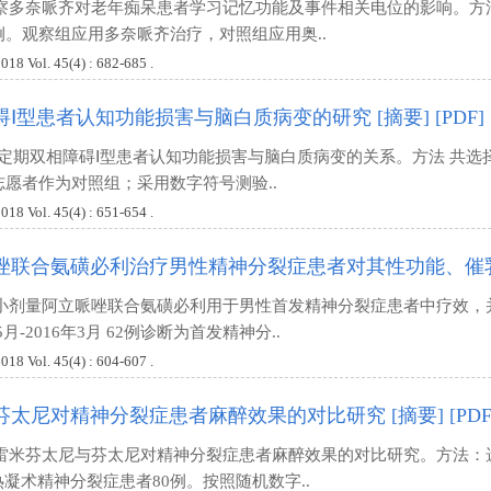
察多奈哌齐对老年痴呆患者学习记忆功能及事件相关电位的影响。方法
例。观察组应用多奈哌齐治疗，对照组应用奥..
ol. 45(4) : 682-685 .
碍Ⅰ型患者认知功能损害与脑白质病变的研究
[摘要]
[PDF]
稳定期双相障碍Ⅰ型患者认知功能损害与脑白质病变的关系。方法 共选
志愿者作为对照组；采用数字符号测验..
ol. 45(4) : 651-654 .
唑联合氨磺必利治疗男性精神分裂症患者对其性功能、催
讨小剂量阿立哌唑联合氨磺必利用于男性首发精神分裂症患者中疗效，
5月-2016年3月 62例诊断为首发精神分..
ol. 45(4) : 604-607 .
芬太尼对精神分裂症患者麻醉效果的对比研究
[摘要]
[PDF
雷米芬太尼与芬太尼对精神分裂症患者麻醉效果的对比研究。方法：选自我
凝术精神分裂症患者80例。按照随机数字..